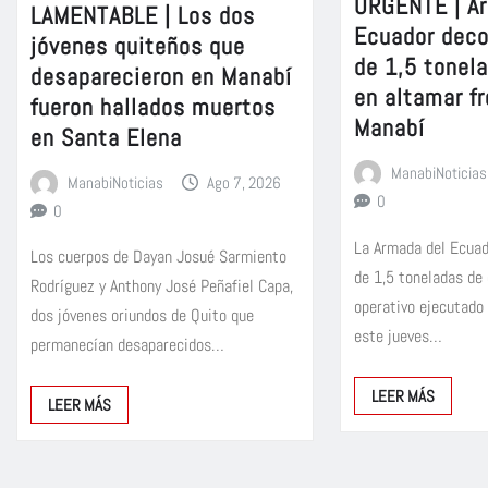
URGENTE | A
LAMENTABLE | Los dos
Ecuador dec
jóvenes quiteños que
de 1,5 tonel
desaparecieron en Manabí
en altamar fr
fueron hallados muertos
Manabí
en Santa Elena
ManabiNoticias
ManabiNoticias
Ago 7, 2026
0
0
La Armada del Ecua
Los cuerpos de Dayan Josué Sarmiento
de 1,5 toneladas de
Rodríguez y Anthony José Peñafiel Capa,
operativo ejecutado
dos jóvenes oriundos de Quito que
este jueves…
permanecían desaparecidos…
LEER MÁS
LEER MÁS