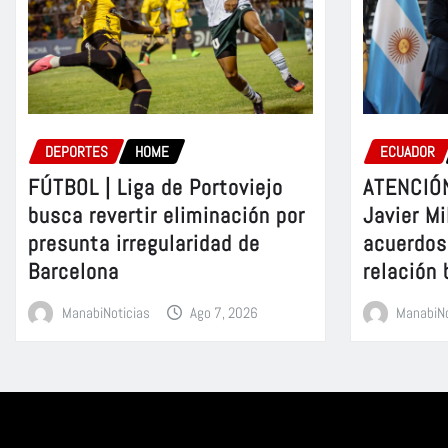
DEPORTES
HOME
ECUADOR
FÚTBOL | Liga de Portoviejo
ATENCIÓN
busca revertir eliminación por
Javier Mi
presunta irregularidad de
acuerdos 
Barcelona
relación 
ManabiNoticias
Ago 7, 2026
ManabiNo