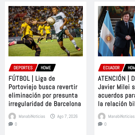
DEPORTES
HOME
ECUADOR
HO
FÚTBOL | Liga de
ATENCIÓN | D
Portoviejo busca revertir
Javier Milei 
eliminación por presunta
acuerdos par
irregularidad de Barcelona
la relación bi
ManabiNoticias
Ago 7, 2026
ManabiNoticias
0
0