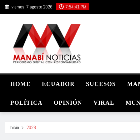
Saltar
viernes, 7 agosto 2026
7:54:42 PM
al
contenido
HOME
ECUADOR
SUCESOS
MA
POLÍTICA
OPINIÓN
VIRAL
MUN
Inicio
2026