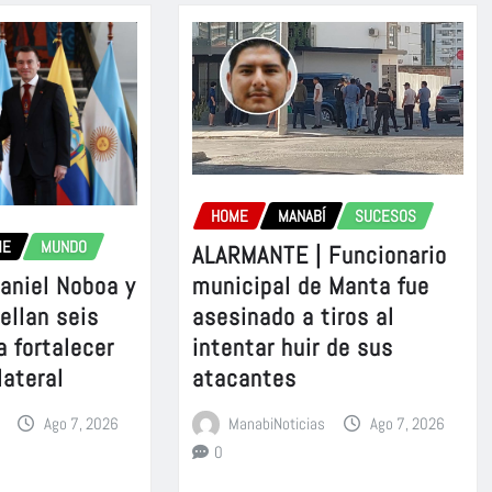
HOME
MANABÍ
SUCESOS
ME
MUNDO
ALARMANTE | Funcionario
aniel Noboa y
municipal de Manta fue
sellan seis
asesinado a tiros al
a fortalecer
intentar huir de sus
lateral
atacantes
Ago 7, 2026
ManabiNoticias
Ago 7, 2026
0