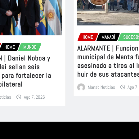
HOME
MANABÍ
SUCESO
ALARMANTE | Funcion
HOME
MUNDO
municipal de Manta f
 | Daniel Noboa y
asesinado a tiros al 
lei sellan seis
huir de sus atacante
para fortalecer la
bilateral
ManabiNoticias
Ago 7
ticias
Ago 7, 2026