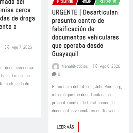
rmada del
ECUADOR
HOME
SUCESOS
omisa cerca
URGENTE | Desarticulan
adas de droga
presunto centro de
ente a
falsificación de
documentos vehiculares
que operaba desde
Ago 7, 2026
Guayaquil
ManabiNoticias
Ago 6, 2026
dor decomisó cerca
0
 droga durante un
 la madrugada de
El ministro del Interior, John Reimberg,
informó que fue desarticulado un
presunto centro de falsificación de
documentos vehiculares en Guayaquil,…
LEER MÁS