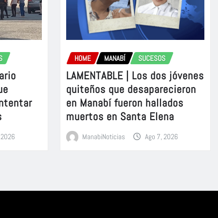
S
HOME
MANABÍ
SUCESOS
ario
LAMENTABLE | Los dos jóvenes
ue
quiteños que desaparecieron
intentar
en Manabí fueron hallados
s
muertos en Santa Elena
, 2026
ManabiNoticias
Ago 7, 2026