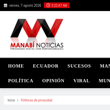
Saltar
viernes, 7 agosto 2026
3:22:48 AM
al
contenido
HOME
ECUADOR
SUCESOS
MA
POLÍTICA
OPINIÓN
VIRAL
MUN
Inicio
Políticas de privacidad