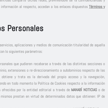
 entidad comparte dichas redes, previniéndole de la confidencialidad y
 información al respecto, accedan a los enlaces dispuestos
Términos y
os Personales
servicios, aplicaciones y medios de comunicación titularidad de aquella
con lo siguientes parámetros:
ersonales que pudieren recabarse a través de las distintas secciones o
minio, extensiones o re-direccionamiento a subdominios respecto de las
obtiene y trata es la derivada del propio acceso y la navegación,
niendo en todo momento la Política de Cookies respecto a la información
 ofrecidos por la entidad editorial a través de
MANABÍ NOTICIAS
o de
os mismos prestan en virtud de determinados datos que obtienen: IP de