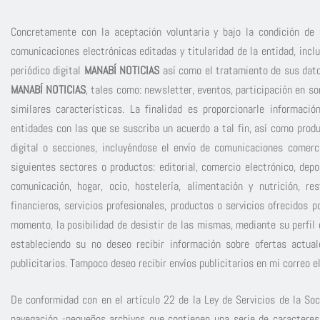
Concretamente con la aceptación voluntaria y bajo la condición de u
comunicaciones electrónicas editadas y titularidad de la entidad, incl
periódico digital
MANABÍ NOTICIAS
así como el tratamiento de sus datos
MANABÍ NOTICIAS
, tales como: newsletter, eventos, participación en so
similares características. La finalidad es proporcionarle informaci
entidades con las que se suscriba un acuerdo a tal fin, así como prod
digital o secciones, incluyéndose el envío de comunicaciones comer
siguientes sectores o productos: editorial, comercio electrónico, depo
comunicación, hogar, ocio, hostelería, alimentación y nutrición, re
financieros, servicios profesionales, productos o servicios ofrecidos 
momento, la posibilidad de desistir de las mismas, mediante su perfil 
estableciendo su no deseo recibir información sobre ofertas actual
publicitarios. Tampoco deseo recibir envíos publicitarios en mi correo el
De conformidad con en el artículo 22 de la Ley de Servicios de la So
navegación -pequeños archivos que contienen una serie de caracteres