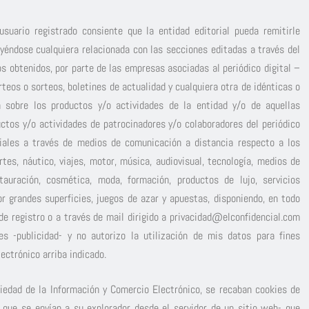
suario registrado consiente que la entidad editorial pueda remitirle
uyéndose cualquiera relacionada con las secciones editadas a través del
 obtenidos, por parte de las empresas asociadas al periódico digital –
rteos o sorteos, boletines de actualidad y cualquiera otra de idénticas o
ón sobre los productos y/o actividades de la entidad y/o de aquellas
uctos y/o actividades de patrocinadores y/o colaboradores del periódico
ciales a través de medios de comunicación a distancia respecto a los
rtes, náutico, viajes, motor, música, audiovisual, tecnología, medios de
stauración, cosmética, moda, formación, productos de lujo, servicios
por grandes superficies, juegos de azar y apuestas, disponiendo, en todo
de registro o a través de mail dirigido a
privacidad@elconfidencial.com
es -publicidad- y no autorizo la utilización de mis datos para fines
ectrónico arriba indicado.
ciedad de la Información y Comercio Electrónico, se recaban cookies de
 que se envían a su explorador desde el servidor de un sitio web- que