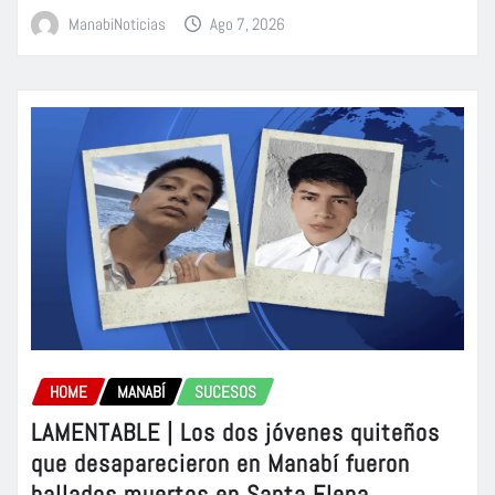
ManabiNoticias
Ago 7, 2026
HOME
MANABÍ
SUCESOS
LAMENTABLE | Los dos jóvenes quiteños
que desaparecieron en Manabí fueron
hallados muertos en Santa Elena