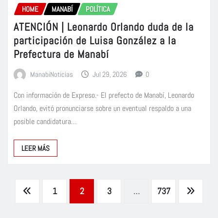
HOME
MANABÍ
POLÍTICA
ATENCIÓN | Leonardo Orlando duda de la
participación de Luisa González a la
Prefectura de Manabí
ManabiNoticias
Jul 29, 2026
0
Con información de Expreso.- El prefecto de Manabí, Leonardo
Orlando, evitó pronunciarse sobre un eventual respaldo a una
posible candidatura…
LEER MÁS
Paginación
1
2
3
…
737