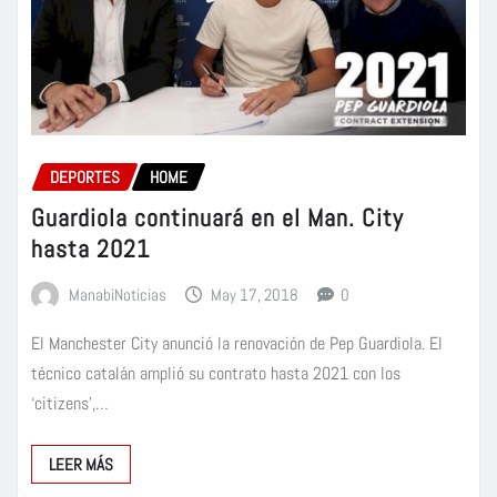
DEPORTES
HOME
Guardiola continuará en el Man. City
hasta 2021
ManabiNoticias
May 17, 2018
0
El Manchester City anunció la renovación de Pep Guardiola. El
técnico catalán amplió su contrato hasta 2021 con los
‘citizens’,…
LEER MÁS