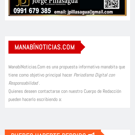
MANABÍNOTICIAS.COM
ManabíNoticias.Com es una propuesta informativa manabita que
tiene como objetivo principal hacer
Periodismo Digital con
Responsabilidad
.
Quienes deseen contactarse con nuestro Cuerpo de Redacción
pueden hacerlo escribiendo a: