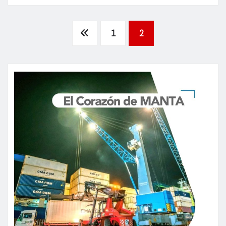
Paginación
1
2
de
entradas