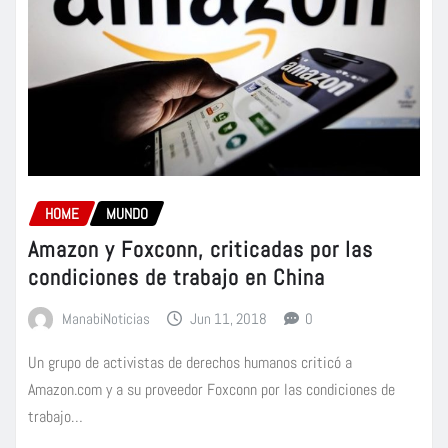
HOME
MUNDO
Amazon y Foxconn, criticadas por las
condiciones de trabajo en China
ManabiNoticias
Jun 11, 2018
0
Un grupo de activistas de derechos humanos criticó a
Amazon.com y a su proveedor Foxconn por las condiciones de
trabajo…