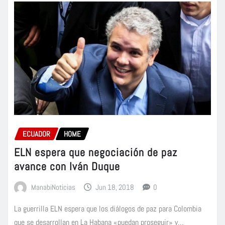
ECUADOR
HOME
ELN espera que negociación de paz
avance con Iván Duque
ManabiNoticias
Jun 18, 2018
0
La guerrilla ELN espera que los diálogos de paz para Colombia
que se desarrollan en La Habana «puedan proseguir» y…