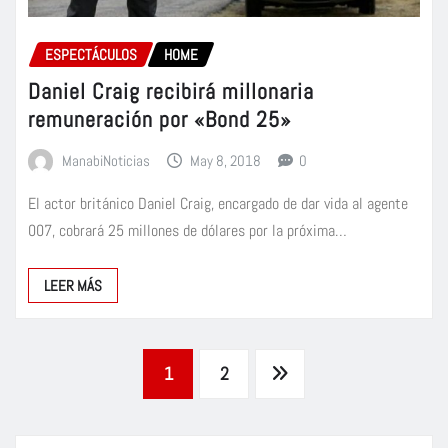
ESPECTÁCULOS
HOME
Daniel Craig recibirá millonaria
remuneración por «Bond 25»
ManabiNoticias
May 8, 2018
0
El actor británico Daniel Craig, encargado de dar vida al agente
007, cobrará 25 millones de dólares por la próxima…
LEER MÁS
Paginación
1
2
de