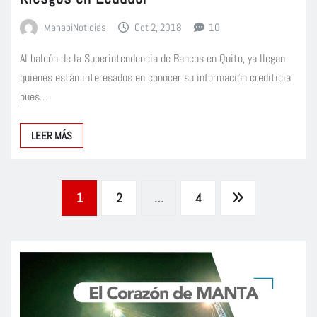
ManabiNoticias
Oct 2, 2018
10
Al balcón de la Superintendencia de Bancos en Quito, ya llegan
quienes están interesados en conocer su información crediticia,
pues…
LEER MÁS
Paginación
1
2
…
4
de
entradas