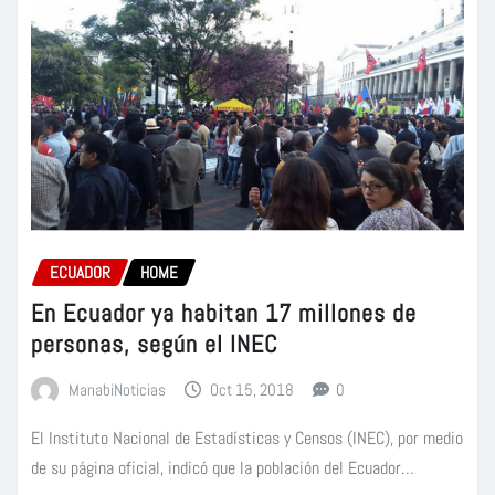
ECUADOR
HOME
En Ecuador ya habitan 17 millones de
personas, según el INEC
ManabiNoticias
Oct 15, 2018
0
El Instituto Nacional de Estadísticas y Censos (INEC), por medio
de su página oficial, indicó que la población del Ecuador…