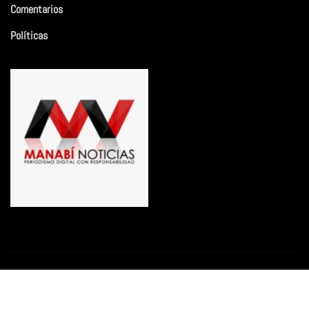
Comentarios
Políticas
Copyright © 2026 | Funciona con
WordPress
|
Newsio
por
ThemeArile