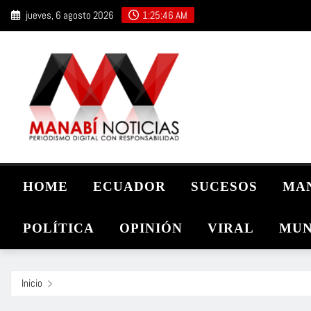
Saltar
jueves, 6 agosto 2026
1:25:47 AM
al
contenido
HOME
ECUADOR
SUCESOS
MA
POLÍTICA
OPINIÓN
VIRAL
MUN
Inicio