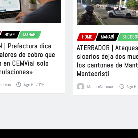
HOME
MANABÍ
HOME
MANABÍ
SUCESO
 | Prefectura dice
ATERRADOR | Ataques
alores de cobro que
sicarios deja dos mu
n en CEMVial solo
los cantones de Mant
mulaciones»
Montecristi
ticias
Ago 6, 2026
ManabiNoticias
Ago 6