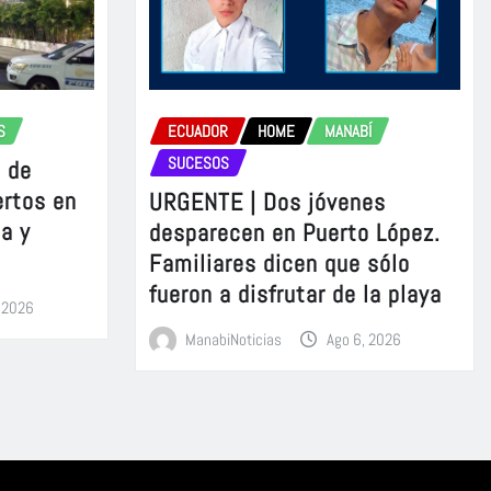
S
ECUADOR
HOME
MANABÍ
SUCESOS
 de
ertos en
URGENTE | Dos jóvenes
a y
desparecen en Puerto López.
Familiares dicen que sólo
fueron a disfrutar de la playa
, 2026
ManabiNoticias
Ago 6, 2026