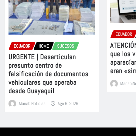
ECUADOR
ATENCIÓN
ECUADOR
HOME
SUCESOS
que los v
URGENTE | Desarticulan
aparecía
presunto centro de
eran «si
falsificación de documentos
vehiculares que operaba
ManabiNo
desde Guayaquil
ManabiNoticias
Ago 6, 2026