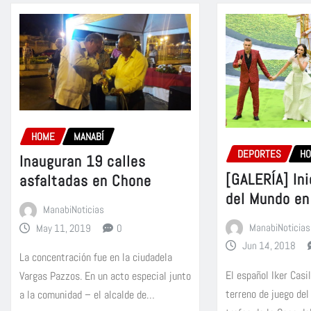
HOME
MANABÍ
DEPORTES
H
Inauguran 19 calles
[GALERÍA] Ini
asfaltadas en Chone
del Mundo en
ManabiNoticias
ManabiNoticias
May 11, 2019
0
Jun 14, 2018
La concentración fue en la ciudadela
El español Iker Casi
Vargas Pazzos. En un acto especial junto
terreno de juego del
a la comunidad – el alcalde de…