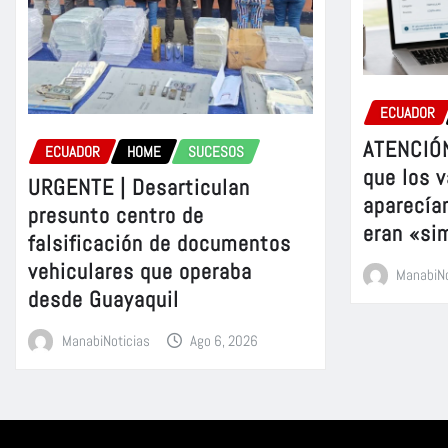
ECUADOR
ATENCIÓN
ECUADOR
HOME
SUCESOS
que los v
URGENTE | Desarticulan
aparecía
presunto centro de
eran «si
falsificación de documentos
vehiculares que operaba
ManabiNo
desde Guayaquil
ManabiNoticias
Ago 6, 2026