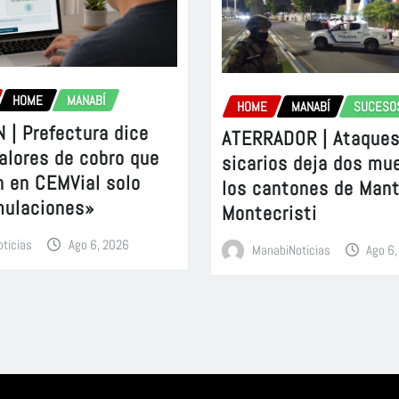
HOME
MANABÍ
HOME
MANABÍ
SUCESO
 | Prefectura dice
ATERRADOR | Ataques
alores de cobro que
sicarios deja dos mu
n en CEMVial solo
los cantones de Mant
mulaciones»
Montecristi
ticias
Ago 6, 2026
ManabiNoticias
Ago 6