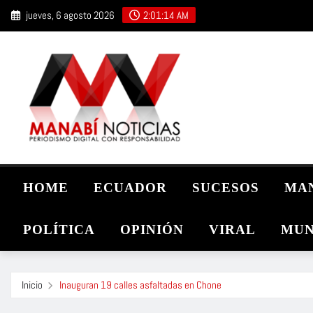
Saltar
jueves, 6 agosto 2026
2:01:15 AM
al
contenido
HOME
ECUADOR
SUCESOS
MA
POLÍTICA
OPINIÓN
VIRAL
MUN
Inicio
Inauguran 19 calles asfaltadas en Chone