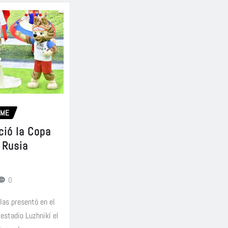
OME
ció la Copa
 Rusia
0
llas presentó en el
 estadio Luzhnikí el