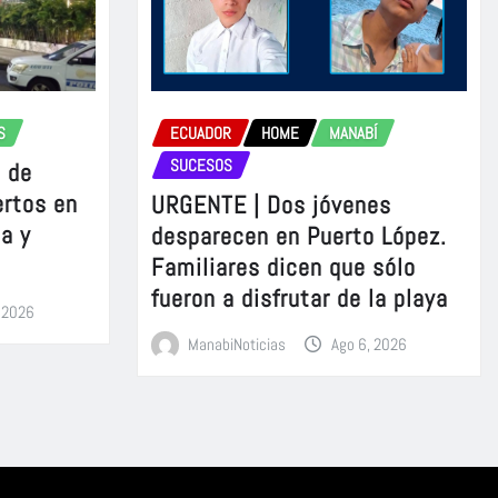
S
ECUADOR
HOME
MANABÍ
SUCESOS
 de
ertos en
URGENTE | Dos jóvenes
a y
desparecen en Puerto López.
Familiares dicen que sólo
fueron a disfrutar de la playa
, 2026
ManabiNoticias
Ago 6, 2026