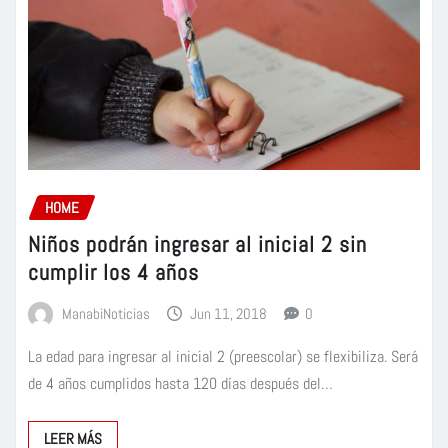
HOME
Niños podrán ingresar al inicial 2 sin
cumplir los 4 años
ManabiNoticias
Jun 11, 2018
0
La edad para ingresar al inicial 2 (preescolar) se flexibiliza. Será
de 4 años cumplidos hasta 120 días después del…
LEER MÁS