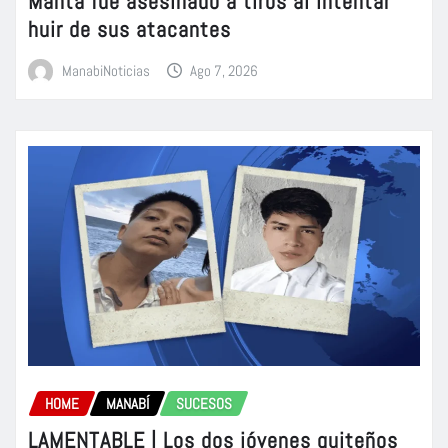
Manta fue asesinado a tiros al intentar
huir de sus atacantes
ManabiNoticias
Ago 7, 2026
HOME
MANABÍ
SUCESOS
LAMENTABLE | Los dos jóvenes quiteños