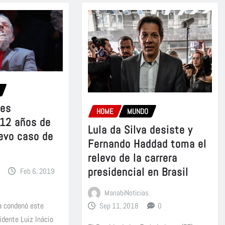
 es
HOME
MUNDO
12 años de
Lula da Silva desiste y
uevo caso de
Fernando Haddad toma el
relevo de la carrera
presidencial en Brasil
Feb 6, 2019
ManabiNoticias
ña condenó este
Sep 11, 2018
0
idente Luiz Inácio