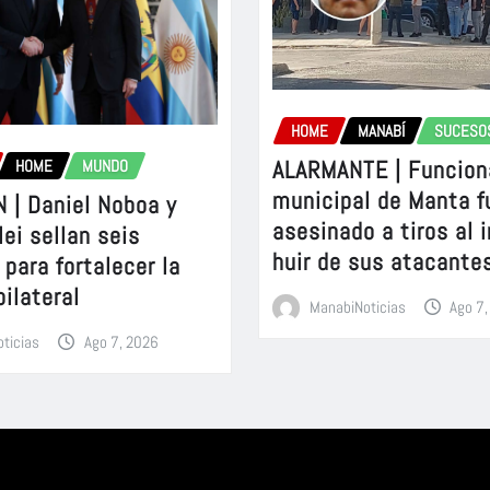
HOME
MANABÍ
SUCESO
ALARMANTE | Funcion
HOME
MUNDO
municipal de Manta f
 | Daniel Noboa y
asesinado a tiros al 
lei sellan seis
huir de sus atacante
para fortalecer la
bilateral
ManabiNoticias
Ago 7
ticias
Ago 7, 2026