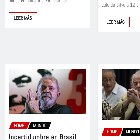
donde cumplía una condena por…
Lula da Silva a 12 
LEER MÁS
LEER MÁS
HOME
MUNDO
HOME
MUNDO
Incertidumbre en Brasil