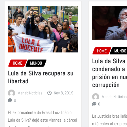
HOME
MUNDO
Lula da Silva
HOME
MUNDO
condenado a 
Lula da Silva recupera su
prisión en n
libertad
corrupción
ManabiNoticias
Nov 8, 2019
ManabiNoticias
0
0
El ex presidente de Brasil Luiz Inácio
La Justicia brasile
Lula da Silva? dejó este viernes la cárcel
miércoles al ex pres