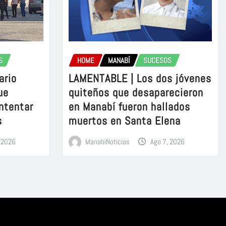
S
HOME
MANABÍ
SUCESOS
ario
LAMENTABLE | Los dos jóvenes
ue
quiteños que desaparecieron
intentar
en Manabí fueron hallados
s
muertos en Santa Elena
, 2026
ManabiNoticias
Ago 7, 2026