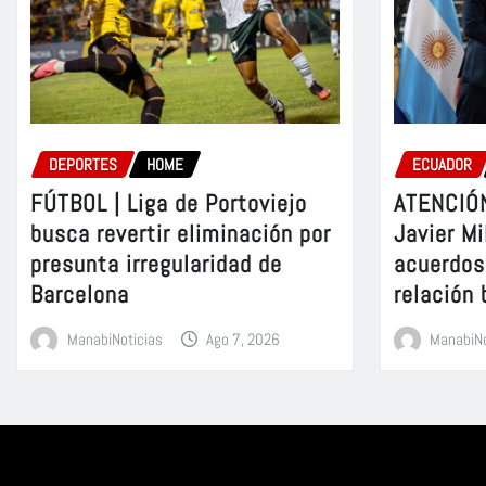
DEPORTES
HOME
ECUADOR
FÚTBOL | Liga de Portoviejo
ATENCIÓN
busca revertir eliminación por
Javier Mi
presunta irregularidad de
acuerdos 
Barcelona
relación 
ManabiNoticias
Ago 7, 2026
ManabiNo