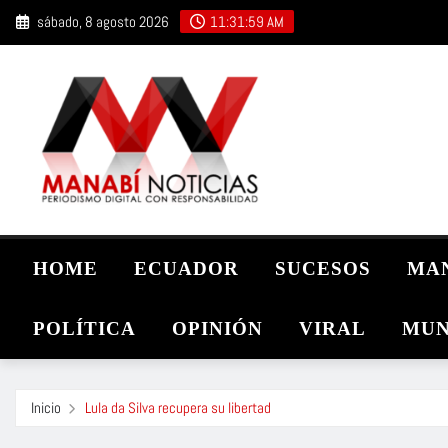
Saltar
sábado, 8 agosto 2026
11:32:00 AM
al
contenido
HOME
ECUADOR
SUCESOS
MA
POLÍTICA
OPINIÓN
VIRAL
MUN
Inicio
Lula da Silva recupera su libertad