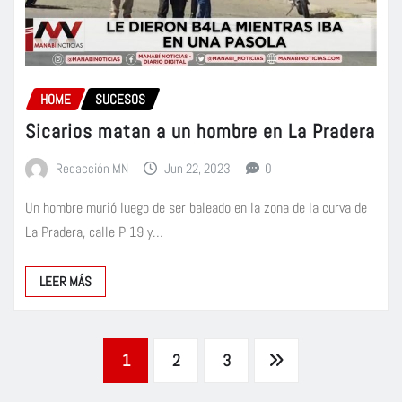
HOME
SUCESOS
Sicarios matan a un hombre en La Pradera
Redacción MN
Jun 22, 2023
0
Un hombre murió luego de ser baleado en la zona de la curva de
La Pradera, calle P 19 y…
LEER MÁS
Paginación
1
2
3