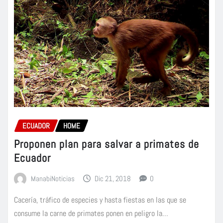
ECUADOR
HOME
Proponen plan para salvar a primates de
Ecuador
ManabiNoticias
Dic 21, 2018
0
Cacería, tráfico de especies y hasta fiestas en las que se
consume la carne de primates ponen en peligro la…