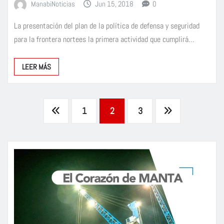
ManabiNoticias
Jun 15, 2018
0
La presentación del plan de la política de defensa y seguridad
para la frontera nortees la primera actividad que cumplirá…
LEER MÁS
Paginación
1
2
3
de
entradas