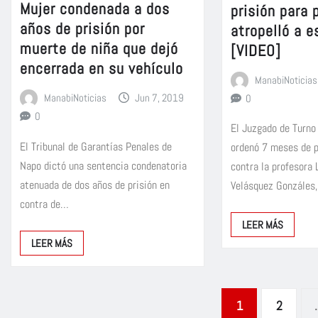
Mujer condenada a dos
prisión para 
años de prisión por
atropelló a 
muerte de niña que dejó
[VIDEO]
encerrada en su vehículo
ManabiNoticias
ManabiNoticias
Jun 7, 2019
0
0
El Juzgado de Turn
El Tribunal de Garantías Penales de
ordenó 7 meses de p
Napo dictó una sentencia condenatoria
contra la profesora
atenuada de dos años de prisión en
Velásquez Gonzáles
contra de…
LEER MÁS
LEER MÁS
Paginación
1
2