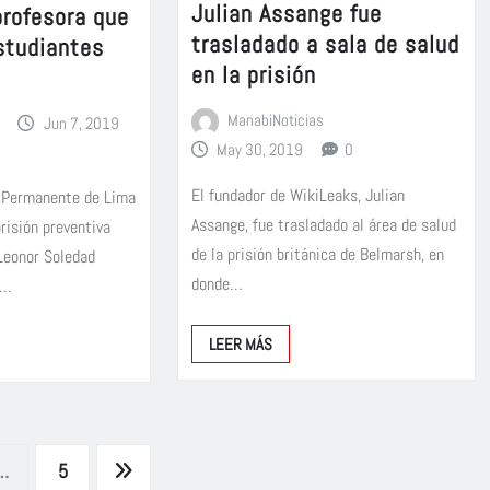
Julian Assange fue
profesora que
trasladado a sala de salud
estudiantes
en la prisión
ManabiNoticias
Jun 7, 2019
May 30, 2019
0
El fundador de WikiLeaks, Julian
o Permanente de Lima
Assange, fue trasladado al área de salud
risión preventiva
de la prisión británica de Belmarsh, en
 Leonor Soledad
donde…
,…
LEER MÁS
…
5