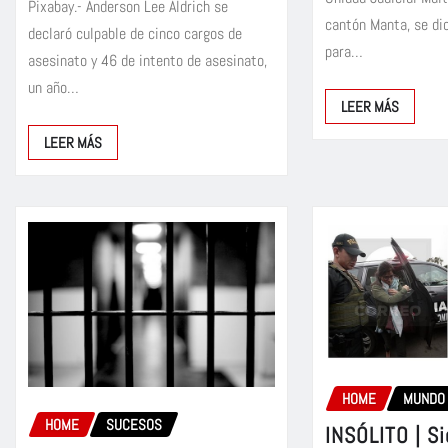
Pixabay.- Anderson Lee Aldrich se
cantón Manta, se dic
declaró culpable de cinco cargos de
para…
asesinato y 46 de intento de asesinato,
un año…
LEER MÁS
LEER MÁS
HOME
MUNDO
HOME
SUCESOS
INSÓLITO | S