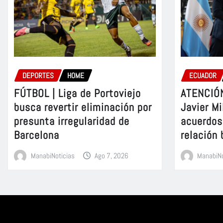
DEPORTES
HOME
ECUADOR
FÚTBOL | Liga de Portoviejo
ATENCIÓN
busca revertir eliminación por
Javier Mi
presunta irregularidad de
acuerdos 
Barcelona
relación 
ManabiNoticias
Ago 7, 2026
ManabiNo