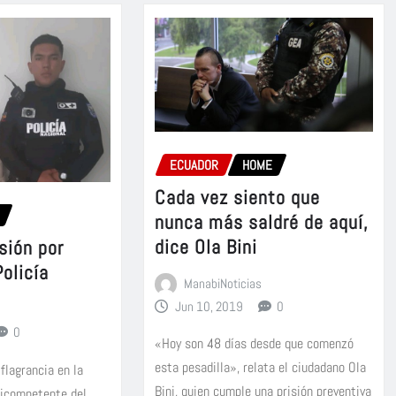
ECUADOR
HOME
Cada vez siento que
nunca más saldré de aquí,
dice Ola Bini
sión por
Policía
ManabiNoticias
Jun 10, 2019
0
0
«Hoy son 48 días desde que comenzó
esta pesadilla», relata el ciudadano Ola
 flagrancia en la
Bini, quien cumple una prisión preventiva
ticompetente del