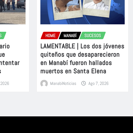
S
HOME
MANABÍ
SUCESOS
ario
LAMENTABLE | Los dos jóvenes
ue
quiteños que desaparecieron
intentar
en Manabí fueron hallados
s
muertos en Santa Elena
, 2026
ManabiNoticias
Ago 7, 2026