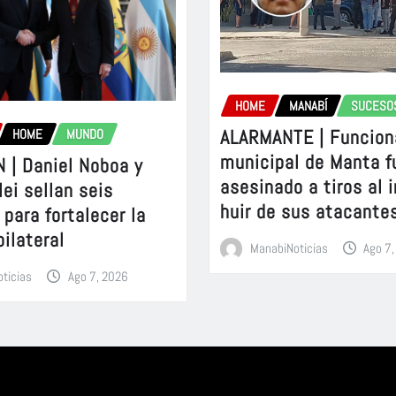
HOME
MANABÍ
SUCESO
ALARMANTE | Funcion
HOME
MUNDO
municipal de Manta f
 | Daniel Noboa y
asesinado a tiros al 
lei sellan seis
huir de sus atacante
para fortalecer la
bilateral
ManabiNoticias
Ago 7
ticias
Ago 7, 2026