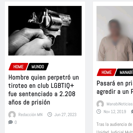
HOME
MUNDO
HOME
MANABÍ
Hombre quien perpetró un
Pasará en pri
tiroteo en club LGBTIQ+
agredir a un 
fue sentenciado a 2.208
años de prisión
ManabiNoticias
Nov 12, 2019
Redacción MN
Jun 27, 2023
0
Tras la audiencia de
Unidad Judicial Mul