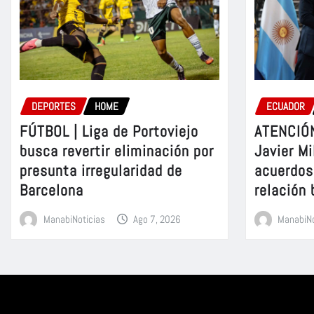
DEPORTES
HOME
ECUADOR
FÚTBOL | Liga de Portoviejo
ATENCIÓN
busca revertir eliminación por
Javier Mi
presunta irregularidad de
acuerdos 
Barcelona
relación 
ManabiNoticias
Ago 7, 2026
ManabiNo