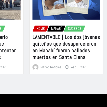
S
HOME
MANABÍ
SUCESOS
ario
LAMENTABLE | Los dos jóvenes
ue
quiteños que desaparecieron
intentar
en Manabí fueron hallados
s
muertos en Santa Elena
, 2026
ManabiNoticias
Ago 7, 2026