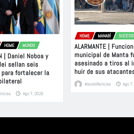
HOME
MANABÍ
SUCESO
ALARMANTE | Funcion
HOME
MUNDO
municipal de Manta f
 | Daniel Noboa y
asesinado a tiros al 
lei sellan seis
huir de sus atacante
para fortalecer la
bilateral
ManabiNoticias
Ago 7
ticias
Ago 7, 2026