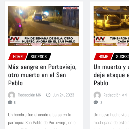
HOME
SUCESOS
HOME
SUCES
Más sangre en Portoviejo,
Un muerto y 
otro muerto en el San
deja ataque 
Pablo
Pablo
Redacción MN
Jun 24, 2023
Redacción MN
0
0
Un hombre fue atacado a balas en la
Un nuevo hecho viole
parroquia San Pablo de Portoviejo, en el
madrugada de este 