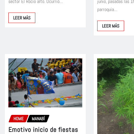
sector El Rocío alto. Ocurrió…
junio, pasadas las 1
parroquia…
LEER MÁS
LEER MÁS
HOME
MANABÍ
Emotivo inicio de fiestas