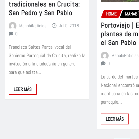
tradicionales en Crucita:
San Pedro y San Pablo
HOME
MANABÍ
Portoviejo | 
ManabiNoticias
Jul 9, 2018
plantas de m
0
el San Pablo
Francisco Saltos Panta, vocal del
Gobierno Parroquial de Crucita, realizó la
ManabiNoticias
invitación a la ciudadanía en general,
0
para que asista…
La tarde del martes 
Nacional encontró u
LEER MÁS
marihuana en las mo
parroquia…
LEER MÁS