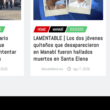
S
HOME
MANABÍ
SUCESOS
ario
LAMENTABLE | Los dos jóvenes
ue
quiteños que desaparecieron
intentar
en Manabí fueron hallados
s
muertos en Santa Elena
, 2026
ManabiNoticias
Ago 7, 2026