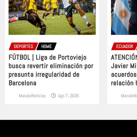
DEPORTES
HOME
ECUADOR
FÚTBOL | Liga de Portoviejo
ATENCIÓN
busca revertir eliminación por
Javier Mi
presunta irregularidad de
acuerdos 
Barcelona
relación 
ManabiNoticias
Ago 7, 2026
ManabiNo