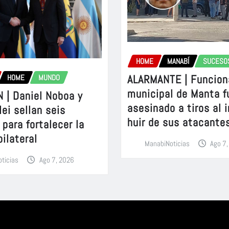
HOME
MANABÍ
SUCESO
ALARMANTE | Funcion
HOME
MUNDO
municipal de Manta f
 | Daniel Noboa y
asesinado a tiros al 
lei sellan seis
huir de sus atacante
para fortalecer la
bilateral
ManabiNoticias
Ago 7
ticias
Ago 7, 2026