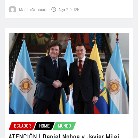
ManabiNoticias
Ago 7, 2026
ECUADOR
HOME
MUNDO
ATENCIÓN | Daniel Noboa y Javier Milei