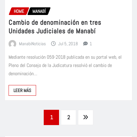
HOME
MANABÍ
Cambio de denominación en tres
Unidades Judiciales de Manabí
ManabiNoticias
Jul 5, 2018
1
Mediante resolución 059-2018 publicada en su portal web, el
Pleno del Consejo de la Judicatura resolvió el cambio de
denominación…
LEER MÁS
Paginación
1
2
de