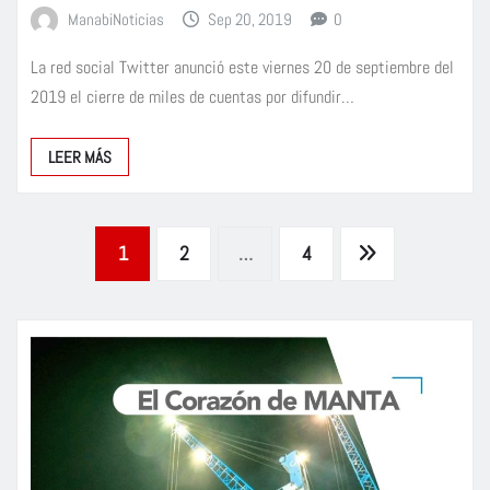
ManabiNoticias
Sep 20, 2019
0
La red social Twitter anunció este viernes 20 de septiembre del
2019 el cierre de miles de cuentas por difundir…
LEER MÁS
Paginación
1
2
…
4
de
entradas