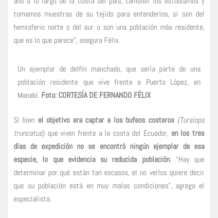
año a lo largo de la costa del país, también los estudiamos y
tomamos muestras de su tejido para entenderlos, si son del
hemisferio norte o del sur o son una población más residente,
que es lo que parece”, asegura Félix.
Un ejemplar de delfín manchado, que sería parte de una
población residente que vive frente a Puerto López, en
Manabí.
Foto: CORTESÍA DE FERNANDO FÉLIX
Si bien
el objetivo era captar a los bufeos costeros
(Tursiops
truncatus
) que viven frente a la costa del Ecuador,
en los tres
días de expedición no se encontró ningún ejemplar de esa
especie, lo que evidencia su reducida población
. “Hay que
determinar por qué están tan escasos, el no verlos quiere decir
que su población está en muy malas condiciones”, agrega el
especialista.