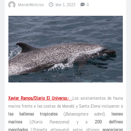
ManabiNoticias
Mar 1, 2023
0
Xavier Ramos/Diario El Universo.-
Los avistamientos de fauna
marina frente a las costas de Manabí y Santa Elena incluyeron a
las ballenas tropicales
(
Balaenoptera edeni
),
leones
marinos
(
Otaria flavescens
) y a
200 delfines
manchados
(
Stenella attenuata
), estos últimos
aparecieron