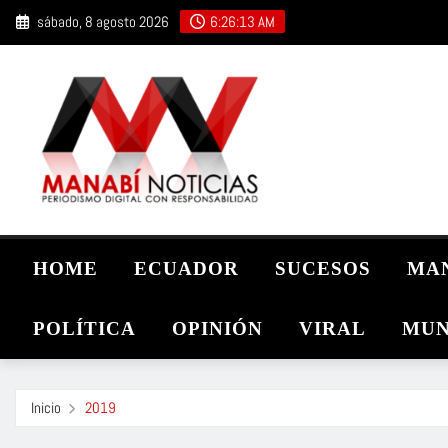
Saltar
sábado, 8 agosto 2026
6:26:14 AM
al
contenido
HOME
ECUADOR
SUCESOS
MA
POLÍTICA
OPINIÓN
VIRAL
MUN
Inicio
2019