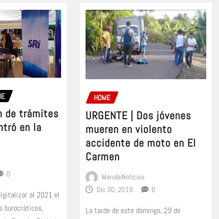
ME
HOME
n de trámites
URGENTE | Dos jóvenes
ntró en la
mueren en violento
accidente de moto en El
Carmen
0
ManabiNoticias
Dic 30, 2019
0
igitalizar al 2021 el
s burocráticos,
La tarde de este domingo, 29 de