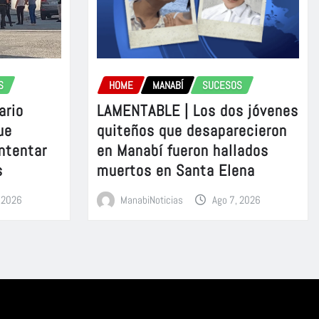
S
HOME
MANABÍ
SUCESOS
ario
LAMENTABLE | Los dos jóvenes
ue
quiteños que desaparecieron
intentar
en Manabí fueron hallados
s
muertos en Santa Elena
, 2026
ManabiNoticias
Ago 7, 2026