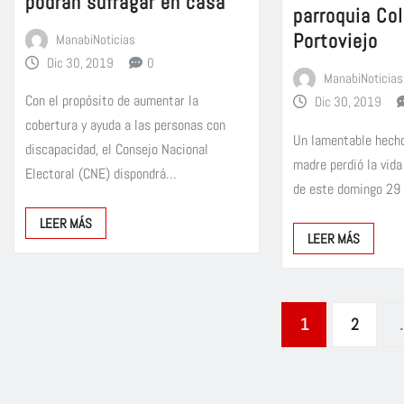
podrán sufragar en casa
parroquia Co
Portoviejo
ManabiNoticias
Dic 30, 2019
0
ManabiNoticias
Con el propósito de aumentar la
Dic 30, 2019
cobertura y ayuda a las personas con
Un lamentable hecho
discapacidad, el Consejo Nacional
madre perdió la vida
Electoral (CNE) dispondrá…
de este domingo 29
LEER MÁS
LEER MÁS
Paginación
1
2
de