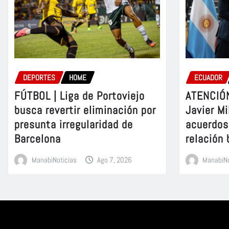
DEPORTES
HOME
ECUADOR
FÚTBOL | Liga de Portoviejo
ATENCIÓN
busca revertir eliminación por
Javier Mi
presunta irregularidad de
acuerdos 
Barcelona
relación 
ManabiNoticias
Ago 7, 2026
ManabiNo