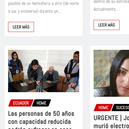
dentro de su estrate
posible de un hemisferio a otro (de norte
Actualmente,…
a sur y viceversa) durante un…
LEER MÁS
LEER MÁS
ECUADOR
HOME
HOME
SUCES
Las personas de 50 años
URGENTE | J
con capacidad reducida
murió electr