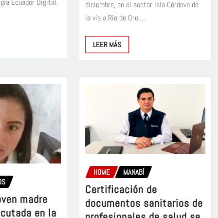
gia Ecuador Digital.
diciembre, en el sector Isla Córdova de
la vía a Río de Oro,…
LEER MÁS
HOME
MANABÍ
OS
Certificación de
oven madre
documentos sanitarios de
ocutada en la
profesionales de salud se