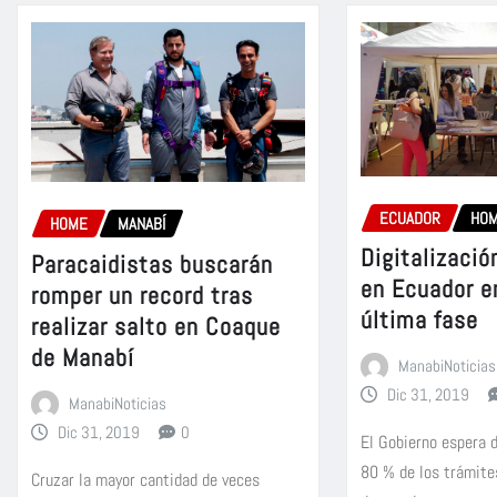
ECUADOR
HO
HOME
MANABÍ
Digitalizació
Paracaidistas buscarán
en Ecuador e
romper un record tras
última fase
realizar salto en Coaque
de Manabí
ManabiNoticias
Dic 31, 2019
ManabiNoticias
Dic 31, 2019
0
El Gobierno espera d
80 % de los trámite
Cruzar la mayor cantidad de veces