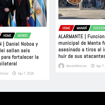
HOME
MANABÍ
SUCESO
ALARMANTE | Funcion
HOME
MUNDO
municipal de Manta f
 | Daniel Noboa y
asesinado a tiros al 
lei sellan seis
huir de sus atacante
para fortalecer la
bilateral
ManabiNoticias
Ago 7
ticias
Ago 7, 2026