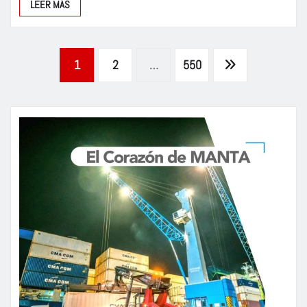
LEER MÁS
Paginación
1
2
…
550
de
entradas