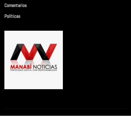
Comentarios
Políticas
Copyright © 2026 | Funciona con
WordPress
|
Newsio
por
ThemeArile