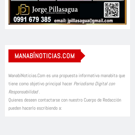
MANABÍNOTICIAS.COM
ManabíNoticias.Com es una propuesta informativa manabita que
tiene como objetivo principal hacer
Periodismo Digital con
Responsabilidad
.
Quienes deseen contactarse con nuestro Cuerpo de Redacción
pueden hacerlo escribiendo a: