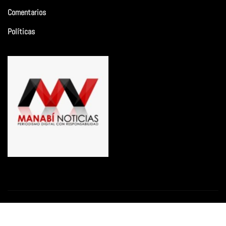
Comentarios
Políticas
Copyright © 2026 | Funciona con
WordPress
|
Newsio
por
ThemeArile