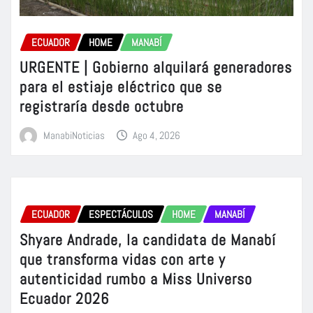
ECUADOR
HOME
MANABÍ
URGENTE | Gobierno alquilará generadores
para el estiaje eléctrico que se
registraría desde octubre
ManabiNoticias
Ago 4, 2026
ECUADOR
ESPECTÁCULOS
HOME
MANABÍ
Shyare Andrade, la candidata de Manabí
que transforma vidas con arte y
autenticidad rumbo a Miss Universo
Ecuador 2026