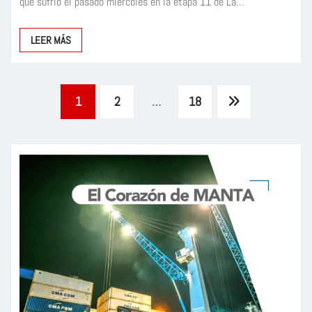
que sufrió el pasado miércoles en la etapa 11 de La…
LEER MÁS
Paginación
1
2
…
18
de
entradas