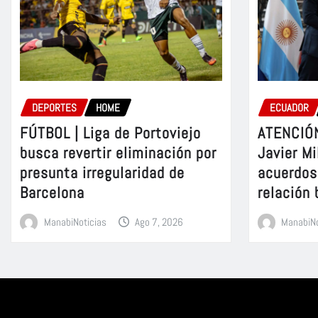
DEPORTES
HOME
ECUADOR
FÚTBOL | Liga de Portoviejo
ATENCIÓN
busca revertir eliminación por
Javier Mi
presunta irregularidad de
acuerdos 
Barcelona
relación 
ManabiNoticias
Ago 7, 2026
ManabiNo