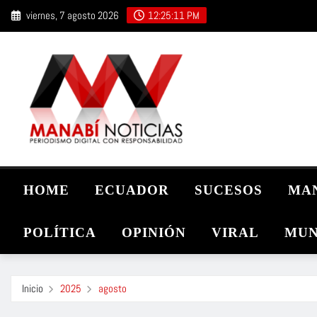
Saltar
viernes, 7 agosto 2026
12:25:12 PM
al
contenido
HOME
ECUADOR
SUCESOS
MA
POLÍTICA
OPINIÓN
VIRAL
MUN
Inicio
2025
agosto