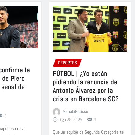
DEPORTES
confirma la
FÚTBOL | ¿Ya están
 de Piero
pidiendo la renuncia de
rsenal de
Antonio Álvarez por la
crisis en Barcelona SC?
ManabiNoticias
0
Ago 29, 2025
0
ncapié es nuevo
Que un equipo de Segunda Categoría te