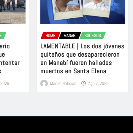
S
HOME
MANABÍ
SUCESOS
ario
LAMENTABLE | Los dos jóvenes
ue
quiteños que desaparecieron
intentar
en Manabí fueron hallados
s
muertos en Santa Elena
, 2026
ManabiNoticias
Ago 7, 2026