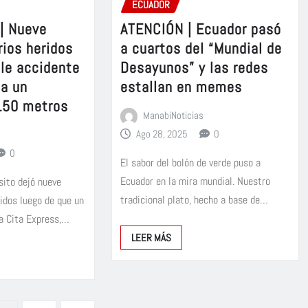
ECUADOR
| Nueve
ATENCIÓN | Ecuador pasó
rios heridos
a cuartos del “Mundial de
ble accidente
Desayunos” y las redes
 a un
estallan en memes
150 metros
ManabiNoticias
Ago 28, 2025
0
0
El sabor del bolón de verde puso a
Ecuador en la mira mundial. Nuestro
sito dejó nueve
tradicional plato, hecho a base de…
idos luego de que un
va Cita Express,…
LEER MÁS