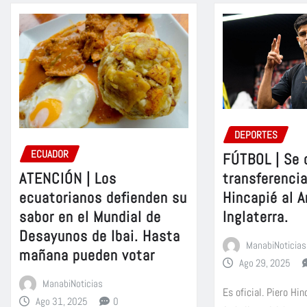
DEPORTES
ECUADOR
FÚTBOL | Se 
ATENCIÓN | Los
transferencia
ecuatorianos defienden su
Hincapié al A
sabor en el Mundial de
Inglaterra.
Desayunos de Ibai. Hasta
ManabiNoticias
mañana pueden votar
Ago 29, 2025
ManabiNoticias
Es oficial. Piero Hi
Ago 31, 2025
0