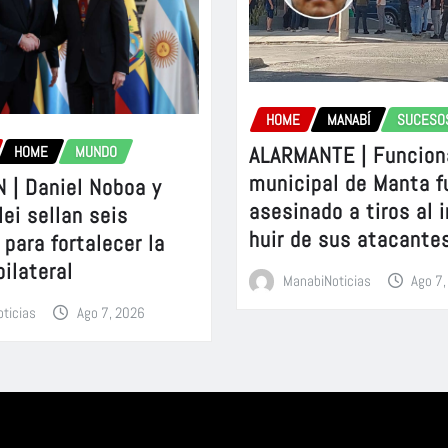
HOME
MANABÍ
SUCESO
ALARMANTE | Funcion
HOME
MUNDO
municipal de Manta f
 | Daniel Noboa y
asesinado a tiros al 
lei sellan seis
huir de sus atacante
para fortalecer la
bilateral
ManabiNoticias
Ago 7
ticias
Ago 7, 2026