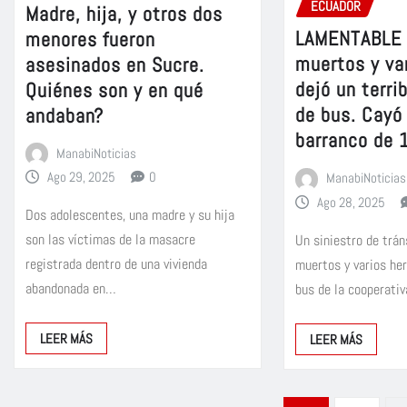
ECUADOR
Madre, hija, y otros dos
LAMENTABLE 
menores fueron
muertos y va
asesinados en Sucre.
dejó un terri
Quiénes son y en qué
de bus. Cayó
andaban?
barranco de 
ManabiNoticias
Ago 29, 2025
0
ManabiNoticias
Ago 28, 2025
Dos adolescentes, una madre y su hija
son las víctimas de la masacre
Un siniestro de trán
registrada dentro de una vivienda
muertos y varios her
abandonada en…
bus de la cooperati
LEER MÁS
LEER MÁS