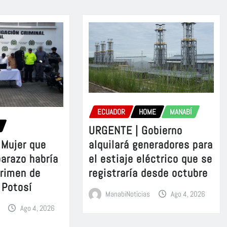
ECUADOR
HOME
MANABÍ
URGENTE | Gobierno
Mujer que
alquilará generadores para
barazo habría
el estiaje eléctrico que se
crimen de
registraría desde octubre
 Potosí
ManabiNoticias
Ago 4, 2026
Ago 4, 2026