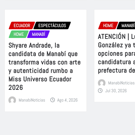
ECUADOR
ESPECTÁCULOS
HOME
MANABÍ
HOME
MANABÍ
ATENCIÓN | L
González ya 
Shyare Andrade, la
opciones para
candidata de Manabí que
candidatura a
transforma vidas con arte
prefectura d
y autenticidad rumbo a
Miss Universo Ecuador
ManabiNoticias
2026
Jul 30, 2026
ManabiNoticias
Ago 4, 2026