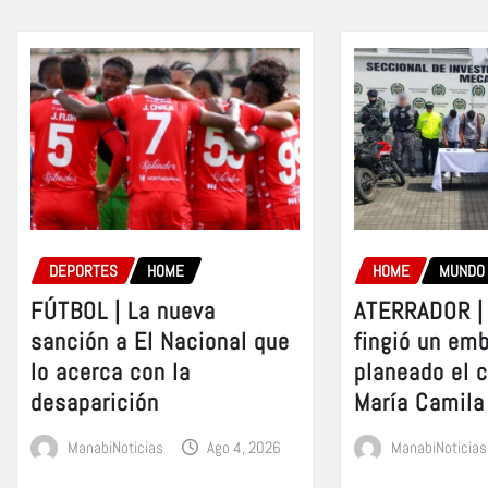
DEPORTES
HOME
HOME
MUNDO
FÚTBOL | La nueva
ATERRADOR | 
sanción a El Nacional que
fingió un em
lo acerca con la
planeado el 
desaparición
María Camila
ManabiNoticias
Ago 4, 2026
ManabiNoticias