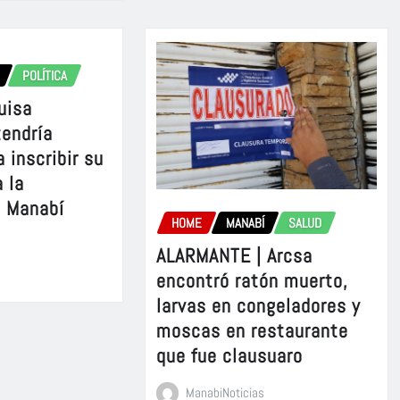
POLÍTICA
uisa
tendría
 inscribir su
 la
e Manabí
HOME
MANABÍ
SALUD
ALARMANTE | Arcsa
encontró ratón muerto,
larvas en congeladores y
moscas en restaurante
que fue clausuaro
ManabiNoticias