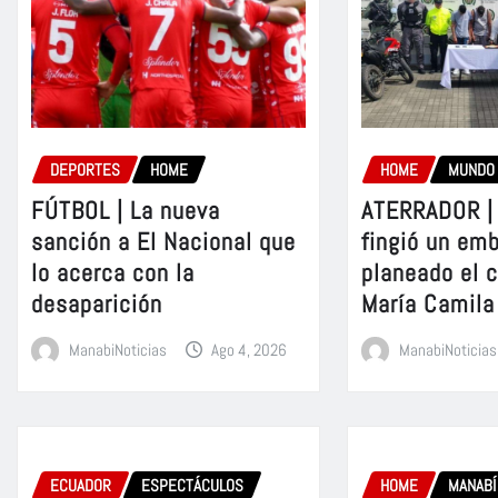
DEPORTES
HOME
HOME
MUNDO
FÚTBOL | La nueva
ATERRADOR | 
sanción a El Nacional que
fingió un em
lo acerca con la
planeado el 
desaparición
María Camila
ManabiNoticias
Ago 4, 2026
ManabiNoticias
ECUADOR
ESPECTÁCULOS
HOME
MANABÍ