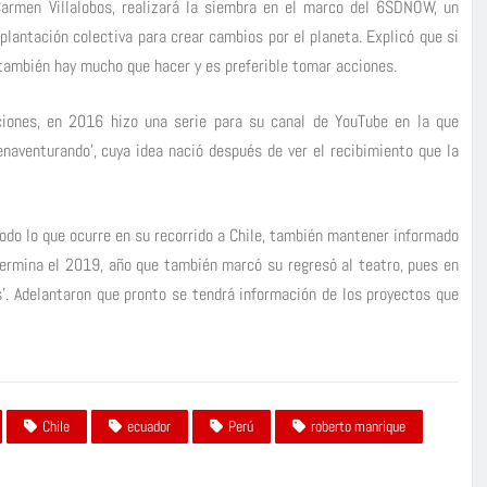
Carmen Villalobos, realizará la siembra en el marco del 6SDNOW, un
 plantación colectiva para crear cambios por el planeta. Explicó que si
 también hay mucho que hacer y es preferible tomar acciones.
ciones, en 2016 hizo una serie para su canal de YouTube en la que
enaventurando’, cuya idea nació después de ver el recibimiento que la
todo lo que ocurre en su recorrido a Chile, también mantener informado
termina el 2019, año que también marcó su regresó al teatro, pues en
s’. Adelantaron que pronto se tendrá información de los proyectos que
Chile
ecuador
Perú
roberto manrique