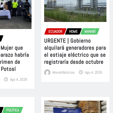
ECUADOR
HOME
MANABÍ
URGENTE | Gobierno
Mujer que
alquilará generadores para
barazo habría
el estiaje eléctrico que se
crimen de
registraría desde octubre
 Potosí
ManabiNoticias
Ago 4, 2026
Ago 4, 2026
POLÍTICA