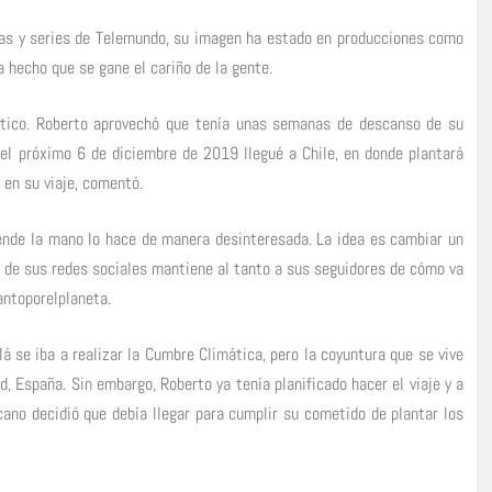
las y series de Telemundo, su imagen ha estado en producciones como
 ha hecho que se gane el cariño de la gente.
mático. Roberto aprovechó que tenía unas semanas de descanso de su
 el próximo 6 de diciembre de 2019 llegué a Chile, en donde plantará
 en su viaje, comentó.
tiende la mano lo hace de manera desinteresada. La idea es cambiar un
s de sus redes sociales mantiene al tanto a sus seguidores de cómo va
lantoporelplaneta.
lá se iba a realizar la Cumbre Climática, pero la coyuntura que se vive
, España. Sin embargo, Roberto ya tenía planificado hacer el viaje y a
cano decidió que debía llegar para cumplir su cometido de plantar los