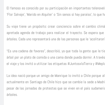
El famoso es conocido por su participación en importantes telenove
‘Flor Salvaje’, ‘Marido en Alquiler’ o ‘Sin senos sí hay paraíso’, lo que
Su viaje tiene un propósito: crear conciencia sobre el cambio cli
apretada agenda de trabajo para realizar el trayecto. Se espera que
árboles. Cada uno representará una de las personas que le ‘acolitaron’
“Es una cadena de favores”, describió, ya que toda la gente que le 
árbol por un plato de comida o una cama donde pueda dormir. A travé
el viaje y los invitó a utilizar las etiquetas #JuntosxlaTierra y #Mep
La idea nació porque un amigo de Manrique lo invitó a Chile porque al
actualmente en Santiago de Chile hizo que se cambie la sede a Madrid
pesar de las jornadas de protestas que se viven en el país sudameri
árboles.