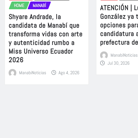
HOME
MANABÍ
ATENCIÓN | L
González ya 
Shyare Andrade, la
opciones para
candidata de Manabí que
candidatura a
transforma vidas con arte
prefectura d
y autenticidad rumbo a
Miss Universo Ecuador
ManabiNoticias
2026
Jul 30, 2026
ManabiNoticias
Ago 4, 2026