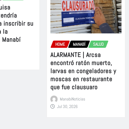
uisa
tendría
 inscribir su
 la
e Manabí
HOME
MANABÍ
SALUD
ALARMANTE | Arcsa
encontró ratón muerto,
larvas en congeladores y
moscas en restaurante
que fue clausuaro
ManabiNoticias
Jul 30, 2026