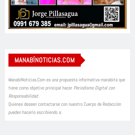
MANABÍNOTICIAS.COM
ManabíNoticias.Com es una propuesta informativa manabita que
tiene como objetivo principal hacer
Periodismo Digital con
Responsabilidad
.
Quienes deseen contactarse con nuestro Cuerpo de Redacción
pueden hacerlo escribiendo a: