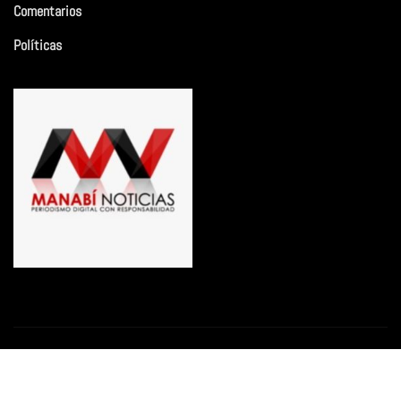
Comentarios
Políticas
Copyright © 2026 | Funciona con
WordPress
|
Newsio
por
ThemeArile