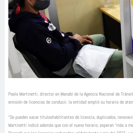
Paolo Martinetti, director en Manabí de la Agencia Nacional de Tránsi
emisión de licencias de conducir, la entidad amplió su horario de ate
“Se pueden sacar títuloshabilitantes de licencia, duplicados, renovació
Martinetti indicó además que con el nuevo horario, esperan “más o me