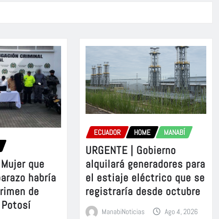
ECUADOR
HOME
MANABÍ
URGENTE | Gobierno
Mujer que
alquilará generadores para
barazo habría
el estiaje eléctrico que se
crimen de
registraría desde octubre
 Potosí
ManabiNoticias
Ago 4, 2026