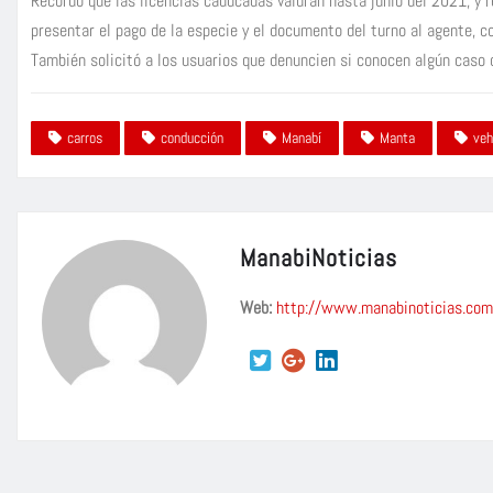
Recordó que las licencias caducadas valdrán hasta junio del 2021, y r
presentar el pago de la especie y el documento del turno al agente, co
También solicitó a los usuarios que denuncien si conocen algún caso 
carros
conducción
Manabí
Manta
veh
ManabiNoticias
Web:
http://www.manabinoticias.com