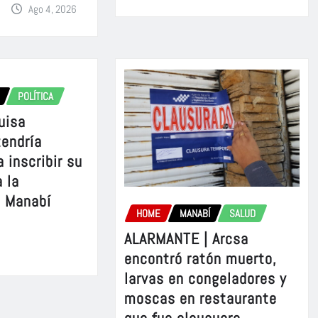
Ago 4, 2026
POLÍTICA
uisa
tendría
 inscribir su
 la
e Manabí
HOME
MANABÍ
SALUD
ALARMANTE | Arcsa
encontró ratón muerto,
larvas en congeladores y
moscas en restaurante