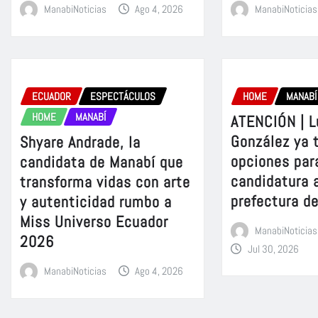
ManabiNoticias
Ago 4, 2026
ManabiNoticias
ECUADOR
ESPECTÁCULOS
HOME
MANABÍ
HOME
MANABÍ
ATENCIÓN | L
González ya 
Shyare Andrade, la
opciones para
candidata de Manabí que
candidatura a
transforma vidas con arte
prefectura d
y autenticidad rumbo a
Miss Universo Ecuador
ManabiNoticias
2026
Jul 30, 2026
ManabiNoticias
Ago 4, 2026