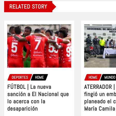
RELATED STORY
DEPORTES
HOME
HOME
MUNDO
FÚTBOL | La nueva
ATERRADOR | 
sanción a El Nacional que
fingió un em
lo acerca con la
planeado el 
desaparición
María Camila