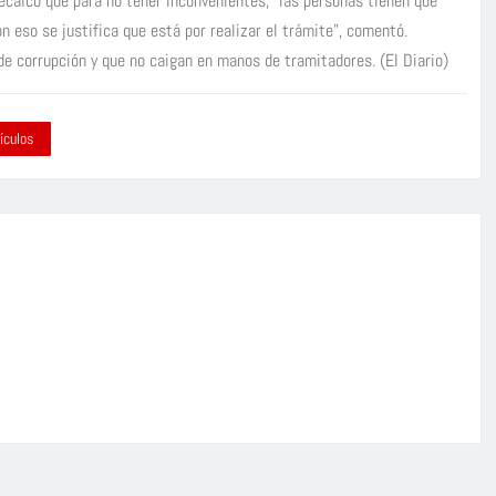
ecalcó que para no tener inconvenientes, “las personas tienen que
n eso se justifica que está por realizar el trámite”, comentó.
de corrupción y que no caigan en manos de tramitadores. (El Diario)
ículos