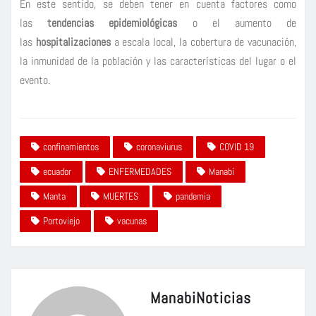
En este sentido, se deben tener en cuenta factores como
las
tendencias epidemiológicas
o el aumento de
las
hospitalizaciones
a escala local, la cobertura de vacunación,
la inmunidad de la población y las características del lugar o el
evento.
confinamientos
coronaviurus
COVID 19
ecuador
ENFERMEDADES
Manabí
Manta
MUERTES
pandemia
Portoviejo
vacunas
ManabiNoticias