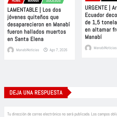
HOME
MANABÍ
SUCESOS
URGENTE | A
LAMENTABLE | Los dos
Ecuador dec
jóvenes quiteños que
de 1,5 tonel
desaparecieron en Manabí
en altamar fr
fueron hallados muertos
Manabí
en Santa Elena
ManabiNoticias
ManabiNoticias
Ago 7, 2026
DEJA UNA RESPUESTA
Tu dirección de correo electrónico no será publicada.
Los campos obli