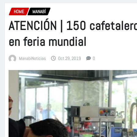
HOME
MANABÍ
ATENCIÓN | 150 cafetaler
en feria mundial
ManabiNoticias
Oct 29, 2019
0