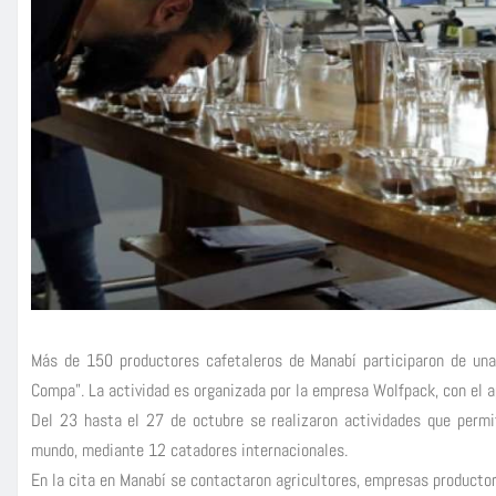
Más de 150 productores cafetaleros de Manabí participaron de una
Compa”. La actividad es organizada por la empresa Wolfpack, con el a
Del 23 hasta el 27 de octubre se realizaron actividades que perm
mundo, mediante 12 catadores internacionales.
En la cita en Manabí se contactaron agricultores, empresas productor