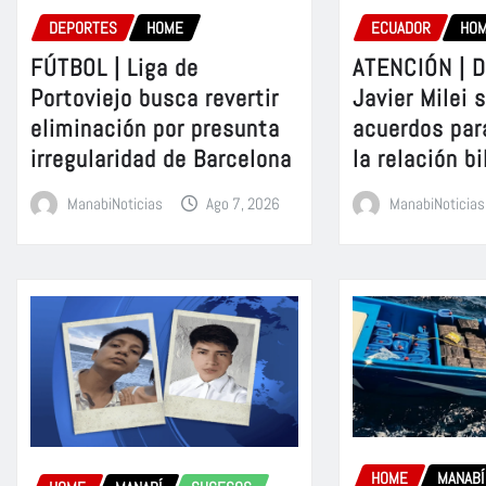
DEPORTES
HOME
ECUADOR
HO
FÚTBOL | Liga de
ATENCIÓN | D
Portoviejo busca revertir
Javier Milei 
eliminación por presunta
acuerdos par
irregularidad de Barcelona
la relación bi
ManabiNoticias
Ago 7, 2026
ManabiNoticias
HOME
MANABÍ