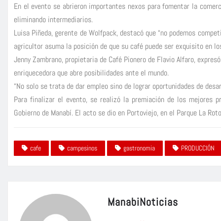
En el evento se abrieron importantes nexos para fomentar la comerci
eliminando intermediarios.
Luisa Piñeda, gerente de Wolfpack, destacó que “no podemos competir
agricultor asuma la posición de que su café puede ser exquisito en los
Jenny Zambrano, propietaria de Café Pionero de Flavio Alfaro, expres
enriquecedora que abre posibilidades ante el mundo.
“No solo se trata de dar empleo sino de lograr oportunidades de desarr
Para finalizar el evento, se realizó la premiación de los mejores 
Gobierno de Manabí. El acto se dio en Portoviejo, en el Parque La Roto
cafe
campesinos
gastronomia
PRODUCCIÓN
ManabiNoticias