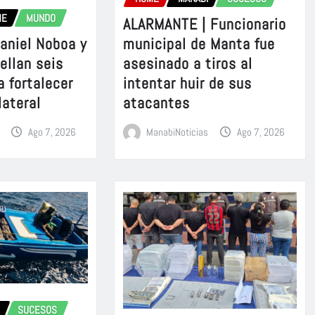
ME
MUNDO
ALARMANTE | Funcionario
aniel Noboa y
municipal de Manta fue
sellan seis
asesinado a tiros al
a fortalecer
intentar huir de sus
lateral
atacantes
Ago 7, 2026
ManabiNoticias
Ago 7, 2026
SUCESOS