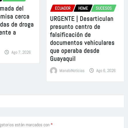
rmada del
ECUADOR
HOME
SUCESOS
omisa cerca
URGENTE | Desarticulan
adas de droga
presunto centro de
ente a
falsificación de
documentos vehiculares
que operaba desde
Ago 7, 2026
Guayaquil
ManabiNoticias
Ago 6, 2026
gatorios están marcados con
*