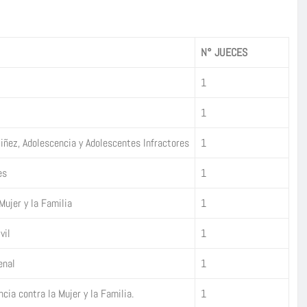
N° JUECES
1
1
Niñez, Adolescencia y Adolescentes Infractores
1
es
1
Mujer y la Familia
1
vil
1
enal
1
cia contra la Mujer y la Familia.
1