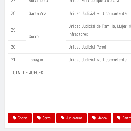
27
Rocafuerte
Unidad Multicompetente Civil
28
Santa Ana
Unidad Judicial Multicompetente
Unidad Judicial de Familia, Mujer, 
29
Infractores
Sucre
30
Unidad Judicial Penal
31
Tosagua
Unidad Judicial Multicompetente
TOTAL DE JUECES
Chone
Corte
Judicatura
Manta
Porto