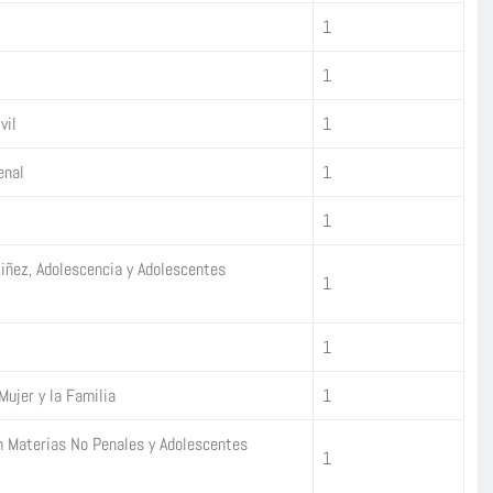
1
1
vil
1
enal
1
1
Niñez, Adolescencia y Adolescentes
1
1
Mujer y la Familia
1
n Materias No Penales y Adolescentes
1