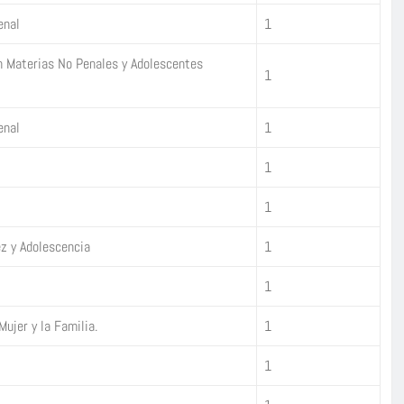
enal
1
n Materias No Penales y Adolescentes
1
enal
1
1
1
ez y Adolescencia
1
1
Mujer y la Familia.
1
1