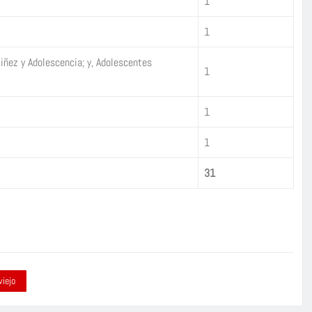
1
1
Niñez y Adolescencia; y, Adolescentes
1
1
1
31
viejo