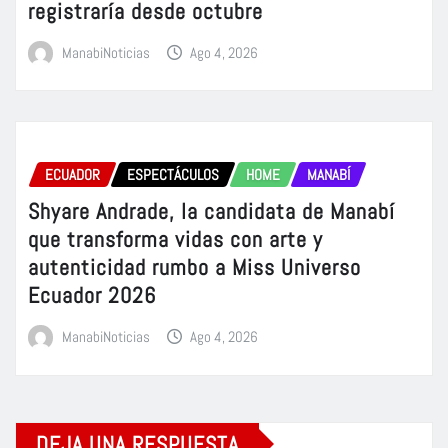
registraría desde octubre
ManabiNoticias
Ago 4, 2026
ECUADOR
ESPECTÁCULOS
HOME
MANABÍ
Shyare Andrade, la candidata de Manabí
que transforma vidas con arte y
autenticidad rumbo a Miss Universo
Ecuador 2026
ManabiNoticias
Ago 4, 2026
DEJA UNA RESPUESTA