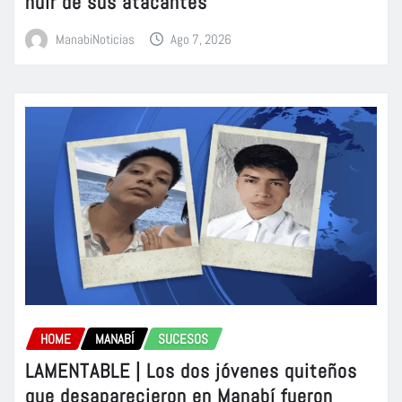
huir de sus atacantes
ManabiNoticias
Ago 7, 2026
HOME
MANABÍ
SUCESOS
LAMENTABLE | Los dos jóvenes quiteños
que desaparecieron en Manabí fueron