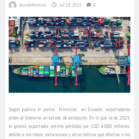
ManabiNoticias
Jul 19, 2023
0
Según publica el portal Primicias en Ecuador, exportadores
piden al Gobierno un estado de excepción. En lo que va de 2023,
el gremio exportador estima pérdidas por USD 4.000 millones,
debido a los robos, extorsiones y otros delitos que afectan a los