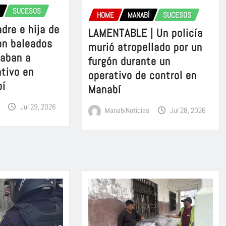
SUCESOS
HOME
MANABÍ
SUCESOS
dre e hija de
LAMENTABLE | Un policía
on baleados
murió atropellado por un
gaban a
furgón durante un
ativo en
operativo de control en
bí
Manabí
Jul 29, 2026
ManabiNoticias
Jul 28, 2026