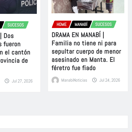
HOME
MANABÍ
SUCESOS
SUCESOS
DRAMA EN MANABÍ |
| Dos
Familia no tiene ni para
 fueron
sepultar cuerpo de menor
n el cantón
asesinado en Manta. El
rovincia de
féretro fue fiado
ManabiNoticias
Jul 24, 2026
Jul 27, 2026