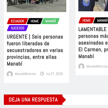
HOME
MANABÍ
ECUADOR
HOME
MANABÍ
LAMENTABLE 
SUCESOS
personas más
URGENTE | Seis personas
asesinadas e
fueron liberadas de
El Carmen, p
secuestradores en varias
Manabí
provincias, entre ellas
Manabí
ManabiNoticias
ManabiNoticias
Jul 27, 2026
DEJA UNA RESPUESTA