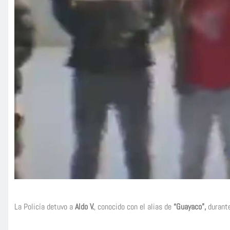
La Policía detuvo a
Aldo V.
, conocido con el alias de
“Guayaco”,
durante