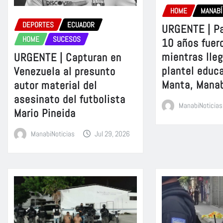
HOME
MANABÍ
DEPORTES
ECUADOR
URGENTE | Pa
HOME
SUCESOS
10 años fuer
mientras lle
URGENTE | Capturan en
plantel educ
Venezuela al presunto
Manta, Mana
autor material del
asesinato del futbolista
ManabiNoticias
Mario Pineida
ManabiNoticias
Jul 29, 2026