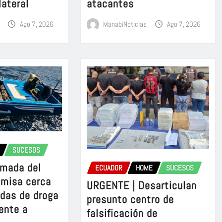
lateral
atacantes
Ago 7, 2026
ManabiNoticias
Ago 7, 2026
SUCESOS
rmada del
ECUADOR
HOME
SUCESOS
omisa cerca
URGENTE | Desarticulan
adas de droga
presunto centro de
ente a
falsificación de