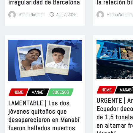
irregularidad de Barcelona
la relación bi
ManabiNoticias
Ago 7, 2026
ManabiNoticias
HOME
MANABÍ
HOME
MANABÍ
SUCESOS
URGENTE | A
LAMENTABLE | Los dos
Ecuador dec
jóvenes quiteños que
de 1,5 tonel
desaparecieron en Manabí
en altamar fr
fueron hallados muertos