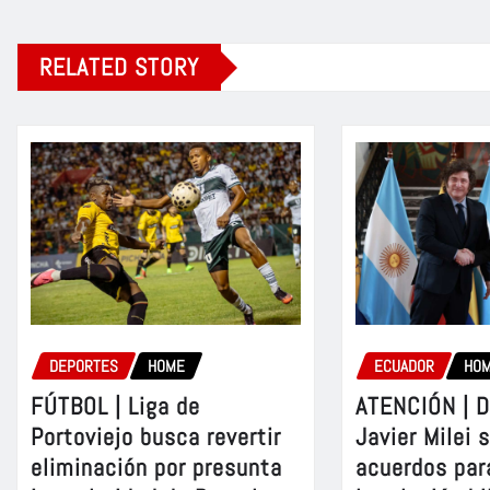
RELATED STORY
DEPORTES
HOME
ECUADOR
HO
FÚTBOL | Liga de
ATENCIÓN | D
Portoviejo busca revertir
Javier Milei 
eliminación por presunta
acuerdos par