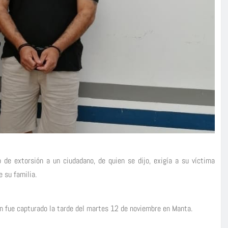
 de extorsión a un ciudadano, de quien se dijo, exigía a su víctima
 su familia.
ien fue capturado la tarde del martes 12 de noviembre en Manta.