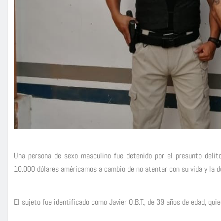
Una persona de sexo masculino fue detenido por el presunto delito
10.000 dólares américamos a cambio de no atentar con su vida y la de
El sujeto fue identificado como Javier O.B.T., de 39 años de edad, qu