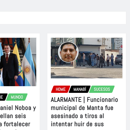
HOME
MANABÍ
SUCESOS
ME
MUNDO
ALARMANTE | Funcionario
aniel Noboa y
municipal de Manta fue
sellan seis
asesinado a tiros al
a fortalecer
intentar huir de sus