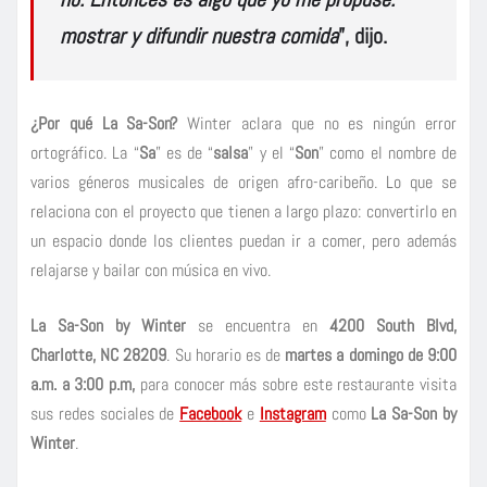
mostrar y difundir nuestra comida
”, dijo.
¿Por qué La Sa-Son?
Winter aclara que no es ningún error
ortográfico. La “
Sa
” es de “
salsa
” y el “
Son
” como el nombre de
varios géneros musicales de origen afro-caribeño. Lo que se
relaciona con el proyecto que tienen a largo plazo: convertirlo en
un espacio donde los clientes puedan ir a comer, pero además
relajarse y bailar con música en vivo.
La Sa-Son by Winter
se encuentra en
4200 South Blvd,
Charlotte, NC 28209
. Su horario es de
martes a domingo de 9:00
a.m. a 3:00 p.m,
para conocer más sobre este restaurante visita
sus redes sociales de
Facebook
e
Instagram
como
La Sa-Son by
Winter
.