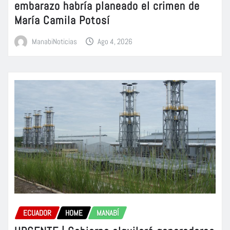
embarazo habría planeado el crimen de
María Camila Potosí
ManabiNoticias
Ago 4, 2026
ECUADOR
HOME
MANABÍ