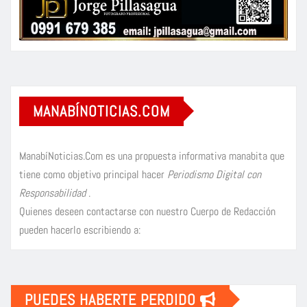
MANABÍNOTICIAS.COM
ManabíNoticias.Com es una propuesta informativa manabita que
tiene como objetivo principal hacer
Periodismo Digital con
Responsabilidad
.
Quienes deseen contactarse con nuestro Cuerpo de Redacción
pueden hacerlo escribiendo a:
PUEDES HABERTE PERDIDO