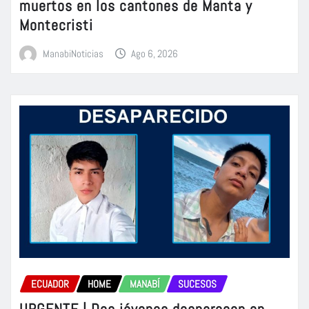
muertos en los cantones de Manta y
Montecristi
ManabiNoticias
Ago 6, 2026
ECUADOR
HOME
MANABÍ
SUCESOS
URGENTE | Dos jóvenes desparecen en