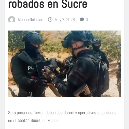
robados en Sucre
ManabiNoticias
May 7, 2026
0
Seis personas
fueron detenidas durante operativos ejecutados
en el
cantón Sucre
, en Manabí.