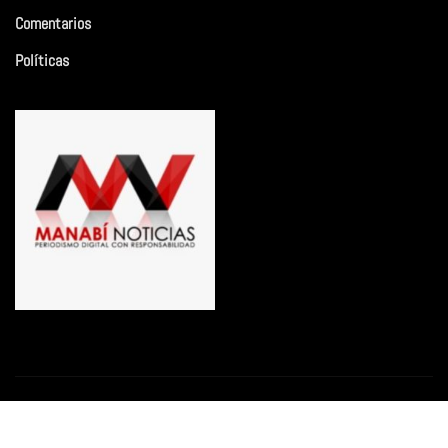
Comentarios
Políticas
Copyright © 2026 | Funciona con
WordPress
|
Newsio
por
ThemeArile