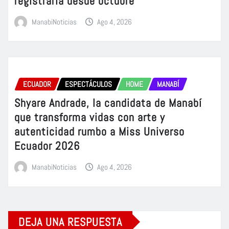
registraría desde octubre
ManabiNoticias
Ago 4, 2026
ECUADOR
ESPECTÁCULOS
HOME
MANABÍ
Shyare Andrade, la candidata de Manabí
que transforma vidas con arte y
autenticidad rumbo a Miss Universo
Ecuador 2026
ManabiNoticias
Ago 4, 2026
DEJA UNA RESPUESTA