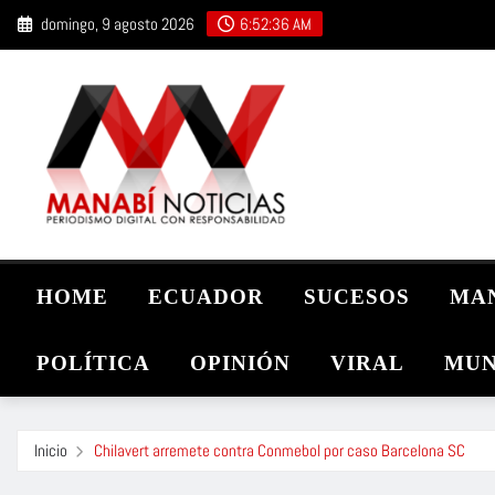
Saltar
domingo, 9 agosto 2026
6:52:37 AM
al
contenido
HOME
ECUADOR
SUCESOS
MA
POLÍTICA
OPINIÓN
VIRAL
MUN
Inicio
Chilavert arremete contra Conmebol por caso Barcelona SC