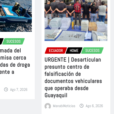
SUCESOS
rmada del
ECUADOR
HOME
SUCESOS
omisa cerca
URGENTE | Desarticulan
adas de droga
presunto centro de
ente a
falsificación de
documentos vehiculares
que operaba desde
Ago 7, 2026
Guayaquil
ManabiNoticias
Ago 6, 2026