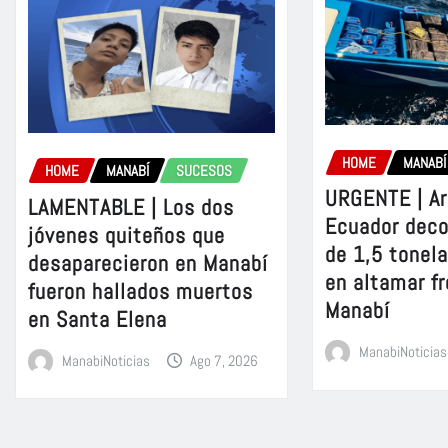
HOME
MANABÍ
HOME
MANABÍ
SUCESOS
URGENTE | A
LAMENTABLE | Los dos
Ecuador dec
jóvenes quiteños que
de 1,5 tonel
desaparecieron en Manabí
en altamar fr
fueron hallados muertos
Manabí
en Santa Elena
ManabiNoticias
ManabiNoticias
Ago 7, 2026