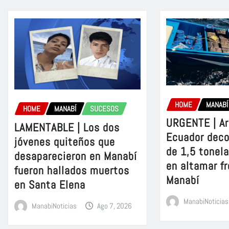
HOME
MANABÍ
HOME
MANABÍ
SUCESOS
URGENTE | A
LAMENTABLE | Los dos
Ecuador dec
jóvenes quiteños que
de 1,5 tonel
desaparecieron en Manabí
en altamar fr
fueron hallados muertos
Manabí
en Santa Elena
ManabiNoticias
ManabiNoticias
Ago 7, 2026