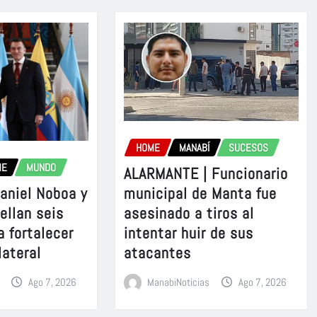
HOME
MANABÍ
SUCESOS
ME
MUNDO
ALARMANTE | Funcionario
aniel Noboa y
municipal de Manta fue
sellan seis
asesinado a tiros al
a fortalecer
intentar huir de sus
lateral
atacantes
Ago 7, 2026
ManabiNoticias
Ago 7, 2026