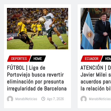
DEPORTES
HOME
ECUADOR
HO
FÚTBOL | Liga de
ATENCIÓN | D
Portoviejo busca revertir
Javier Milei 
eliminación por presunta
acuerdos par
irregularidad de Barcelona
la relación bi
ManabiNoticias
Ago 7, 2026
ManabiNoticias