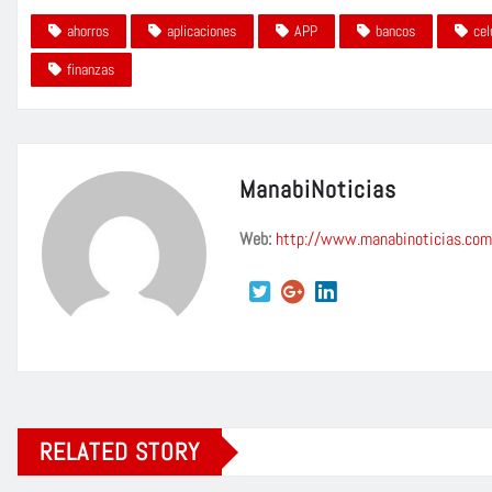
ahorros
aplicaciones
APP
bancos
cel
finanzas
ManabiNoticias
Web:
http://www.manabinoticias.com
RELATED STORY