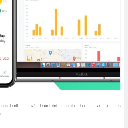
chas de ellas a través de un teléfono celular. Una de estas últimas es
.