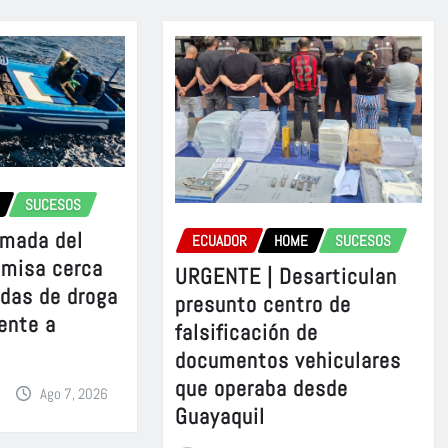
SUCESOS
rmada del
ECUADOR
HOME
SUCESOS
omisa cerca
URGENTE | Desarticulan
adas de droga
presunto centro de
ente a
falsificación de
documentos vehiculares
que operaba desde
Ago 7, 2026
Guayaquil