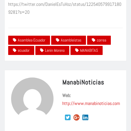
https://twitter.com/DanielEsTuVoz/status/122540579917180
9281?s=20
Asamblea Ecuador
Asambleístas
correa
ecuador
Lenín Moreno
MANABITAS
ManabiNoticias
Web:
http://www.manabinoticias.com