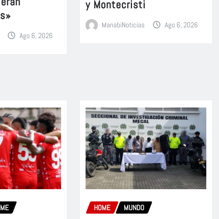
 eran
y Montecristi
es»
ManabiNoticias
Ago 6, 2026
Ago 6, 2026
OME
HOME
MUNDO