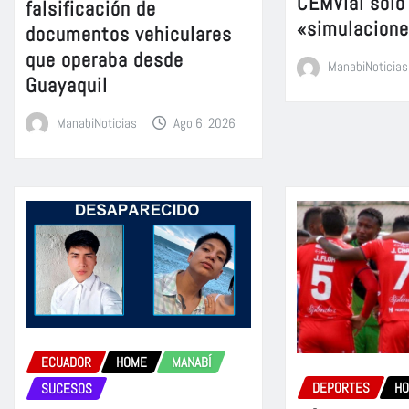
CEMVial solo
falsificación de
«simulacion
documentos vehiculares
que operaba desde
ManabiNoticias
Guayaquil
ManabiNoticias
Ago 6, 2026
ECUADOR
HOME
MANABÍ
DEPORTES
H
SUCESOS