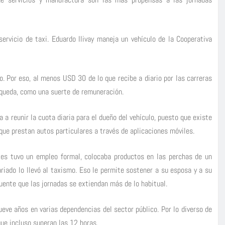
ervicio de taxi. Eduardo Ilivay maneja un vehículo de la Cooperativa
o. Por eso, al menos USD 30 de lo que recibe a diario por las carreras
 queda, como una suerte de remuneración.
 a reunir la cuota diaria para el dueño del vehículo, puesto que existe
ue prestan autos particulares a través de aplicaciones móviles.
ntes tuvo un empleo formal, colocaba productos en las perchas de un
riado lo llevó al taxismo. Eso le permite sostener a su esposa y a su
uente que las jornadas se extiendan más de lo habitual.
ueve años en varias dependencias del sector público. Por lo diverso de
ue incluso superan las 12 horas.