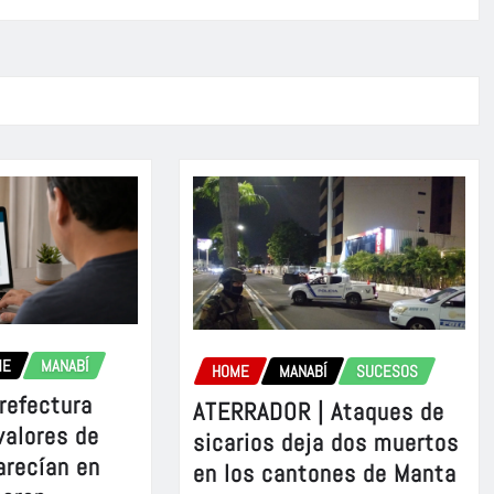
ME
MANABÍ
HOME
MANABÍ
SUCESOS
refectura
ATERRADOR | Ataques de
valores de
sicarios deja dos muertos
arecían en
en los cantones de Manta