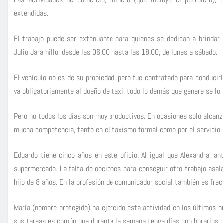
extendidas.
El trabajo puede ser extenuante para quienes se dedican a brindar s
Julio Jaramillo, desde las 06:00 hasta las 18:00, de lunes a sábado.
El vehículo no es de su propiedad, pero fue contratado para conducirl
va obligatoriamente al dueño de taxi, todo lo demás que genere se lo
Pero no todos los días son muy productivos. En ocasiones solo alcanza
mucha competencia, tanto en el taxismo formal como por el servicio q
Eduardo tiene cinco años en este oficio. Al igual que Alexandra, a
supermercado. La falta de opciones para conseguir otro trabajo asala
hijo de 8 años. En la profesión de comunicador social también es frec
María (nombre protegido) ha ejercido esta actividad en los últimos n
sus tareas es común que durante la semana tenga días con horarios q