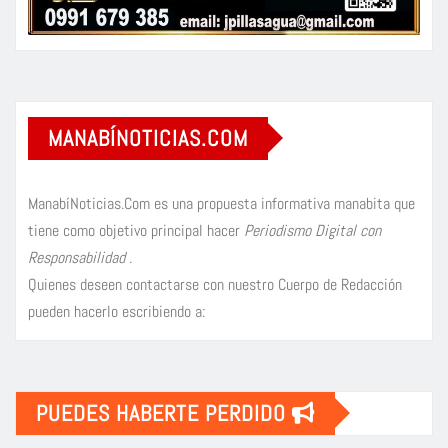
MANABÍNOTICIAS.COM
ManabíNoticias.Com es una propuesta informativa manabita que
tiene como objetivo principal hacer
Periodismo Digital con
Responsabilidad
.
Quienes deseen contactarse con nuestro Cuerpo de Redacción
pueden hacerlo escribiendo a:
PUEDES HABERTE PERDIDO