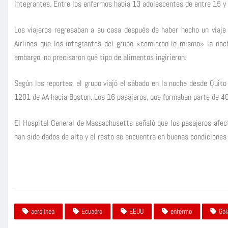
integrantes. Entre los enfermos había 13 adolescentes de entre 15 y 
Los viajeros regresaban a su casa después de haber hecho un viaje
Airlines que los integrantes del grupo «comieron lo mismo» la noc
embargo, no precisaron qué tipo de alimentos ingirieron.
Según los reportes, el grupo viajó el sábado en la noche desde Quito
1201 de AA hacia Boston. Los 16 pasajeros, que formaban parte de 40,
El Hospital General de Massachusetts señaló que los pasajeros afect
han sido dados de alta y el resto se encuentra en buenas condicione
aerolínea
Ecuadro
EEUU
enfermo
Gal