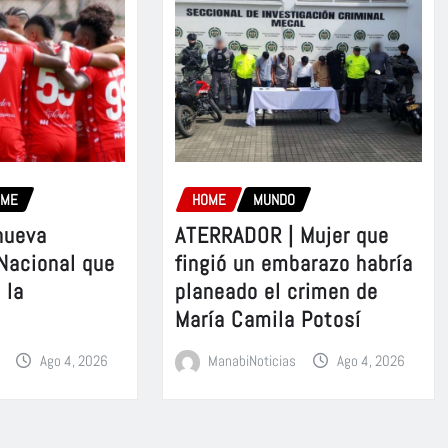
OME
HOME
MUNDO
nueva
ATERRADOR | Mujer que
 Nacional que
fingió un embarazo habría
 la
planeado el crimen de
María Camila Potosí
Ago 4, 2026
ManabiNoticias
Ago 4, 2026