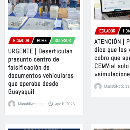
ECUADOR
HO
ATENCIÓN | P
ECUADOR
HOME
SUCESOS
dice que los 
URGENTE | Desarticulan
cobro que ap
presunto centro de
CEMVial solo
falsificación de
«simulacion
documentos vehiculares
que operaba desde
ManabiNoticias
Guayaquil
ManabiNoticias
Ago 6, 2026