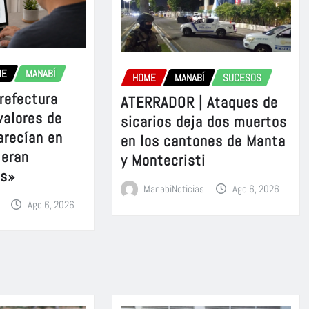
ME
MANABÍ
HOME
MANABÍ
SUCESOS
refectura
ATERRADOR | Ataques de
valores de
sicarios deja dos muertos
arecían en
en los cantones de Manta
 eran
y Montecristi
es»
ManabiNoticias
Ago 6, 2026
Ago 6, 2026