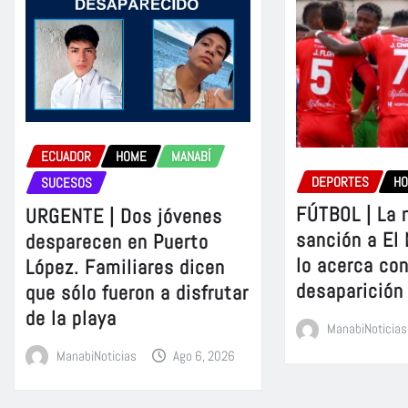
ECUADOR
HOME
MANABÍ
DEPORTES
H
SUCESOS
FÚTBOL | La 
URGENTE | Dos jóvenes
sanción a El
desparecen en Puerto
lo acerca con
López. Familiares dicen
desaparición
que sólo fueron a disfrutar
de la playa
ManabiNoticias
ManabiNoticias
Ago 6, 2026