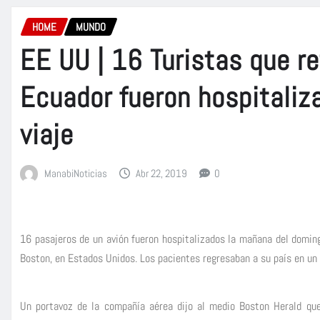
HOME
MUNDO
EE UU | 16 Turistas que 
Ecuador fueron hospitaliz
viaje
ManabiNoticias
Abr 22, 2019
0
16 pasajeros de un avión fueron hospitalizados la mañana del doming
Boston, en Estados Unidos. Los pacientes regresaban a su país en un v
Un portavoz de la compañía aérea dijo al medio Boston Herald que