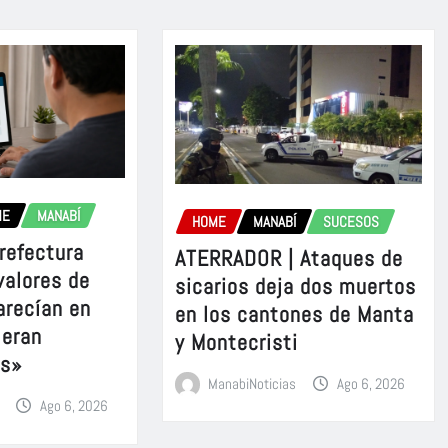
ME
MANABÍ
HOME
MANABÍ
SUCESOS
refectura
ATERRADOR | Ataques de
valores de
sicarios deja dos muertos
arecían en
en los cantones de Manta
 eran
y Montecristi
es»
ManabiNoticias
Ago 6, 2026
Ago 6, 2026