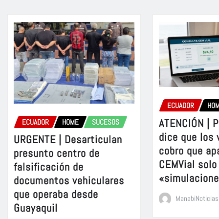
ECUADOR
HO
ATENCIÓN | P
ECUADOR
HOME
SUCESOS
dice que los 
URGENTE | Desarticulan
cobro que ap
presunto centro de
CEMVial solo
falsificación de
«simulacion
documentos vehiculares
que operaba desde
ManabiNoticias
Guayaquil