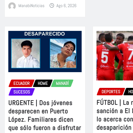
ManabiNoticias
Ago 6, 2026
ECUADOR
HOME
MANABÍ
DEPORTES
H
SUCESOS
FÚTBOL | La 
URGENTE | Dos jóvenes
sanción a El
desparecen en Puerto
lo acerca con
López. Familiares dicen
desaparición
que sólo fueron a disfrutar