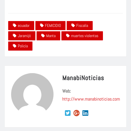
ecuador
FEMICIDIO
Fiscalía
Jaramijó
Manta
muertes violentas
Policía
ManabiNoticias
Web:
http://www.manabinoticias.com