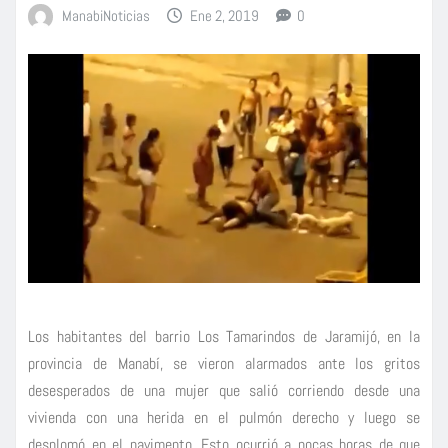
ManabiNoticias
Ene 2, 2019
0
Los habitantes del barrio Los Tamarindos de Jaramijó, en la
provincia de Manabí, se vieron alarmados ante los gritos
desesperados de una mujer que salió corriendo desde una
vivienda con una herida en el pulmón derecho y luego se
desplomó en el pavimento. Esto ocurrió a pocas horas de que