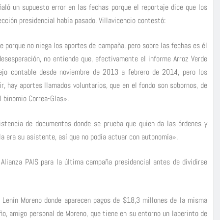
ñaló un supuesto error en las fechas porque el reportaje dice que los
cción presidencial había pasado, Villavicencio contestó:
je porque no niega los aportes de campaña, pero sobre las fechas es él
desesperación, no entiende que, efectivamente el informe Arroz Verde
ejo contable desde noviembre de 2013 a febrero de 2014, pero los
, hay aportes llamados voluntarios, que en el fondo son sobornos, de
l binomio Correa-Glas».
xistencia de documentos donde se prueba que quien da las órdenes y
a era su asistente, así que no podía actuar con autonomía».
Alianza PAIS para la última campaña presidencial antes de dividirse
de Lenín Moreno donde aparecen pagos de $18,3 millones de la misma
ño, amigo personal de Moreno, que tiene en su entorno un laberinto de