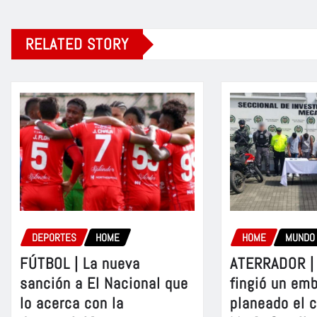
RELATED STORY
DEPORTES
HOME
HOME
MUNDO
FÚTBOL | La nueva
ATERRADOR | 
sanción a El Nacional que
fingió un em
lo acerca con la
planeado el 