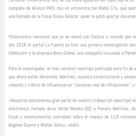
campaña de Alianza PAIS, dijo en entrevista con Radio City, que apen
una llamada de la fiscal Diana Salazar, quien le pidió aportar documen
Villavicencio mencionó que ya se reunió con Salazar y recordó que 
año 2018 el portal La Fuente ya hizo una primera investigación don
Odebrecht a la empresa Nexo Global, una compañía vinculada a Pamela
Para el investigador, el más reciente reportaje publicado este fin de
que ahora están detenidas: Martínez, exjueza constitucional y exases
cohecho y tráfico de influencias en “concurso real de infracciones”; y 
«Nosotros sostenemos gran parte de nuestro trabajo (el reportaje) e
electrónico llamado Arroz Verde Receta 502 a Pamela Martínez, do
Excel y asentamientos contables sobre el manejo de 11,6 millones
Ángeles Duarte y Walter Solís», relató.