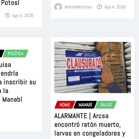
 Potosí
ManabiNoticias
Ago 4, 2026
Ago 4, 2026
POLÍTICA
uisa
tendría
 inscribir su
 la
e Manabí
HOME
MANABÍ
SALUD
ALARMANTE | Arcsa
encontró ratón muerto,
larvas en congeladores y