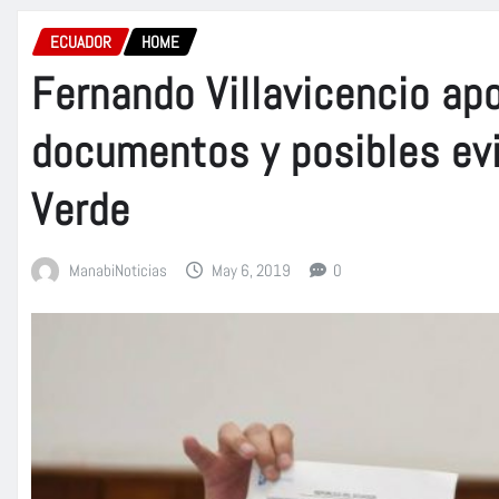
ECUADOR
HOME
Fernando Villavicencio apo
documentos y posibles evi
Verde
ManabiNoticias
May 6, 2019
0