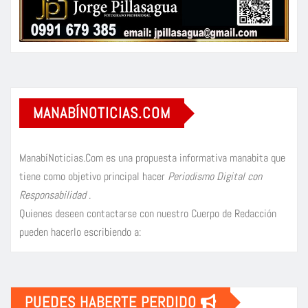
MANABÍNOTICIAS.COM
ManabíNoticias.Com es una propuesta informativa manabita que
tiene como objetivo principal hacer
Periodismo Digital con
Responsabilidad
.
Quienes deseen contactarse con nuestro Cuerpo de Redacción
pueden hacerlo escribiendo a:
PUEDES HABERTE PERDIDO