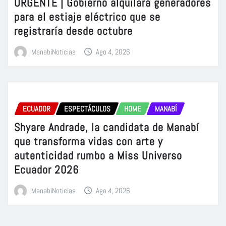
URGENTE | Gobierno alquilará generadores
para el estiaje eléctrico que se
registraría desde octubre
ManabiNoticias
Ago 4, 2026
ECUADOR
ESPECTÁCULOS
HOME
MANABÍ
Shyare Andrade, la candidata de Manabí
que transforma vidas con arte y
autenticidad rumbo a Miss Universo
Ecuador 2026
ManabiNoticias
Ago 4, 2026