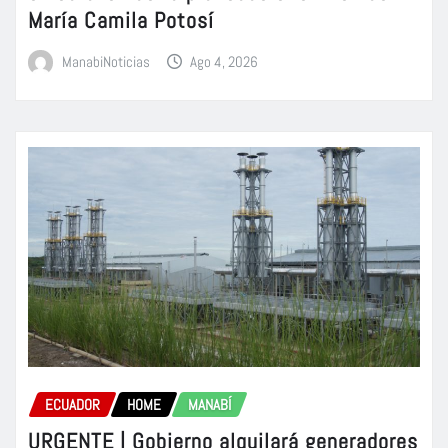
María Camila Potosí
ManabiNoticias
Ago 4, 2026
ECUADOR
HOME
MANABÍ
URGENTE | Gobierno alquilará generadores